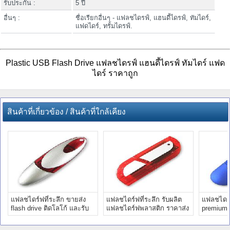
รับประกัน :
5 ปี
อื่นๆ :
ชื่อเรียกอื่นๆ - แฟลชไดรฟ์, แฮนดี้ไดรฟ์, ทัมไดร์,
แฟดไดร์, ทรั้มไดรฟ์.
Plastic USB Flash Drive แฟลชไดรฟ์ แฮนดี้ไดรฟ์ ทัมไดร์ แฟด
ไดร์ ราคาถูก
สินค้าที่เกี่ยวข้อง / สินค้าที่ใกล้เคียง
แฟลชไดร์ฟที่ระลึก ขายส่ง
แฟลชไดร์ฟที่ระลึก รับผลิต
แฟลชไดร์ฟ
flash drive ติดโลโก้ และรับ
แฟลชไดร์ฟพลาสติก ราคาส่ง
premium 
ผลิต ทรัมไดร์ สวยๆ
รับทำโลโก้ ราคาถูก
สกรีน รา