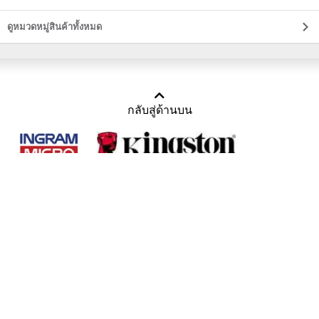
ส่ง
ดูหมวดหมู่สินค้าทั้งหมด
กลับสู่ด้านบน
Copyright 2011-2016 บริษัท เทราบิส จำกัด
Tel : คุณณีรนุช 085-169-2205, 02-871-5599, 02-871-6399
/ Fax : 02-871-5599
Mail :
sales@usbthailand.com
,
neeranut@usbthailand.com
,
neeranut09@gmail.com
Line : @UsbThailand