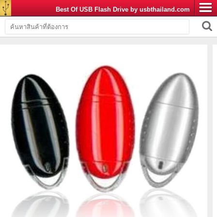
Best Of USB Flash Drive by usbthailand.com