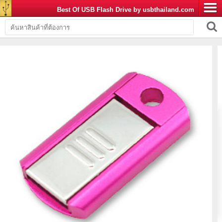
Best Of USB Flash Drive by usbthailand.com