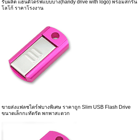
รับผลิต แฮนดี้ไดร์ฟแบบบาง(handy drive with logo) พร้อมสกรีน
โลโก้ ราคาโรงงาน
ขายส่งแฟลชไดร์ฟบางพิเศษ ราคาถูก Slim USB Flash Drive
ขนาดเล็กกะทัดรัด พกพาสะดวก