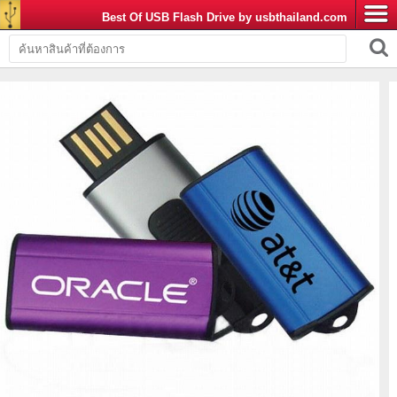
Best Of USB Flash Drive by usbthailand.com