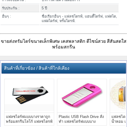
รับประกัน :
5 ปี
อื่นๆ :
ชื่อเรียกอื่นๆ - แฟลชไดรฟ์, แฮนดี้ไดร์ฟ, แฟตได,
แฟดไดร์ฟ, ทรั้มไดรฟ์.
ขายส่งทรัมไดร์ขนาดเล็กพิเศษ เคสพลาสติก ดีไซน์สวย สีสันสดใส
พร้อมสกรีน
สินค้าที่เกี่ยวข้อง / สินค้าที่ใกล้เคียง
แฟลชไดร์ฟแบบบางราคาถูก
Plastic USB Flash Drive สั่ง
แฟลชไดร
พร้อมสกรีนโลโก้ แฟลชไดรฟ์
ทำ แฟลชไดร์ฟแบบบาง
น้ำหอม แ
แบบบางราคาถูก
ขนาดกะทัดรัด ราคาถูก
แบบใหม่ ด