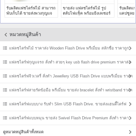
รับผลิตแฟชไดร์ฟไม้ สามารถ
ขายส่ง แฟลชไดร์ฟไม้ รูป
รับผลิตแฟ
พับเก็บได้ ขายส่งพวงกุญแจ
ตลับไฟแช็ค พร้อมยิงเลเซอร์
แคปซูลยา
แฟลชไดร์ฟพรีเมี่ยม
โลโก้ลงเนื้อไม้ ราคาถูก
สายคล้อง
หมวดหมู่สินค้า
แฟลชไดร์ฟไม้ ราคาส่ง Wooden Flash Drive พรีเมี่ยม สลักชื่อ ราคาถูก
แฟลชไดร์ฟกุญแจรถ สั่งทำ สวยๆ key usb flash drive premium ราคาส่ง
แฟลชไดร์ฟจิวเวลรี่ สั่งทำ Jewellery USB Flash Drive แบบพรีเมี่ยม ราคา
ส่ง
แฟลชไดร์ฟสายรัดข้อมือ พรีเมี่ยม ขายส่ง bracelet สั่งทำ wristband ราคา
ถูก
แฟลชไดร์ฟแบบบาง รับทำ Slim USB Flash Drive. ขายส่งแฮนดี้ไดร์ฟ
ราคาถูก
แฟลชไดร์ฟแบบหมุน ขายส่ง Swivel Flash Drive Premium สั่งทำ ราคา
ถูก
ดูหมวดหมู่สินค้าทั้งหมด