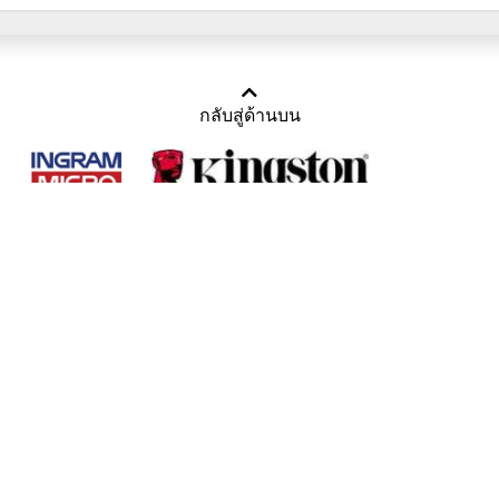
กลับสู่ด้านบน
Copyright 2011-2016 บริษัท เทราบิส จำกัด
Tel : คุณณีรนุช 085-169-2205, 02-871-5599, 02-871-6399
/ Fax : 02-871-5599
Mail :
sales@usbthailand.com
,
neeranut@usbthailand.com
,
neeranut09@gmail.com
Line : @UsbThailand
ดูเนื้อหาแบบ Desktop Version