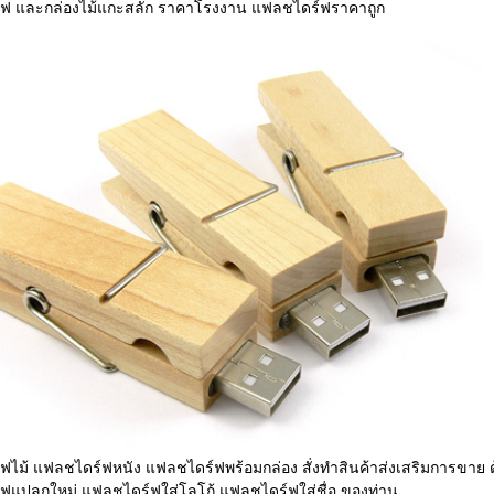
ฟ และกล่องไม้แกะสลัก ราคาโรงงาน แฟลชไดร์ฟราคาถูก
ไม้ แฟลชไดร์ฟหนัง แฟลชไดร์ฟพร้อมกล่อง สั่งทำสินค้าส่งเสริมการขาย 
ฟแปลกใหม่ แฟลชไดร์ฟใส่โลโก้ แฟลชไดร์ฟใส่ชื่อ ของท่าน