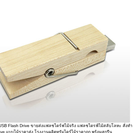
SB Flash Drive ขายส่งแฟลชไดร์ฟไม้จริง แฟลชไดรฟ์ไม้สลับโลหะ สั่งทำ
ve แบบไม้ราคาส่ง โรงงานผลิตทรัมไดร์ไม้ราคาถูก พร้อมสกรีน