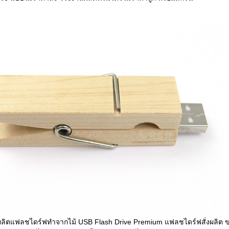
ผลิตแฟลชไดร์ฟทำจากไม้ USB Flash Drive Premium แฟลชไดร์ฟสั่งผลิต ข