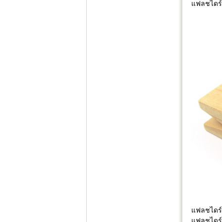
แฟลชไดร์
แฟลชไดร์ฟ
แฟลชไดร์