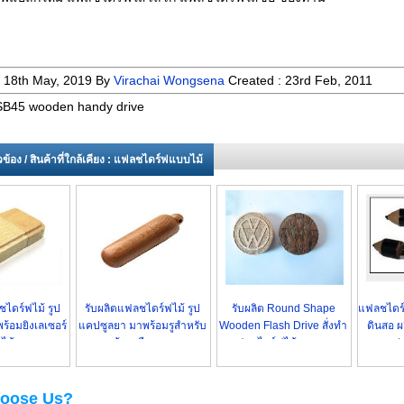
:
18th May, 2019
By
Virachai Wongsena
Created :
23rd Feb, 2011
B45 wooden handy drive
่ยวข้อง / สินค้าที่ใกล้เคียง : แฟลชไดร์ฟแบบไม้
ไดร์ฟไม้ รูป
รับผลิตแฟลชไดร์ฟไม้ รูป
รับผลิต Round Shape
แฟลชไดร์ฟ
ร้อมยิงเลเซอร์
แคปซูลยา มาพร้อมรูสำหรับ
Wooden Flash Drive สั่งทำ
ดินสอ 
อไม้ ราคาถูก
สายคล้องหรือพวงกุญแจ
แฟลชไดร์ฟไม้ ทรงกลม
ขายส่
oose Us?