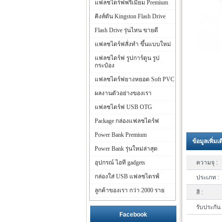
แฟลชไดร์ฟพรีเมี่ยม Premium
คิงส์ตัน Kingston Flash Drive
Flash Drive รุ่นไหน ขายดี
แฟลชไดร์ฟสั่งทำ ขึ้นแบบใหม่
แฟลชไดร์ฟ รูปการ์ตูน รูป
กระป๋อง
แฟลชไดร์ฟยางหยอด Soft PVC
ผลงานตัวอย่างของเรา
แฟลชไดร์ฟ USB OTG
Package กล่องแฟลชไดร์ฟ
Power Bank Premium
ข้อมูลเพิ่มเ
Power Bank รุ่นใหม่ล่าสุด
อุปกรณ์ ไอที gadgets
ความจุ :
กล่องใส่ USB แฟลชไดรฟ์
ประเภท :
ลูกค้าของเรา กว่า 2000 ราย
สี :
รับประกัน 
Facebook