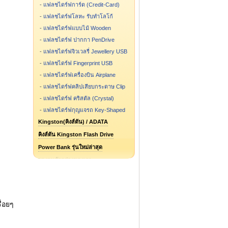
-
แฟลชไดร์ฟการ์ด (Credit-Card)
-
แฟลชไดร์ฟโลหะ รับทำโลโก้
-
แฟลชไดร์ฟแบบไม้ Wooden
-
แฟลชไดร์ฟ ปากกา PenDrive
-
แฟลชไดร์ฟจิวเวลรี่ Jewellery USB
-
แฟลชไดร์ฟ Fingerprint USB
-
แฟลชไดร์ฟเครื่องบิน Airplane
-
แฟลชไดร์ฟคลิปเสียบกระดาษ Clip
-
แฟลชไดร์ฟ คริสตัล (Crystal)
-
แฟลชไดร์ฟกุญแจรถ Key-Shaped
Kingston(คิงส์ตัน) / ADATA
คิงส์ตัน Kingston Flash Drive
Power Bank รุ่นใหม่ล่าสุด
ผลงานตัวอย่างของเรา
แฟลชไดร์ฟ รูปการ์ตูน รูปกระป๋อง
แฟลชไดร์ฟสั่งทำ ขึ้นแบบใหม่
Flash Drive รุ่นไหน ขายดี
ื่อยๆ
Speaker Bluetooth
Package กล่องแฟลชไดร์ฟ