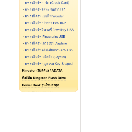
-
แฟลชไดร์ฟการ์ด (Credit-Card)
-
แฟลชไดร์ฟโลหะ รับทำโลโก้
-
แฟลชไดร์ฟแบบไม้ Wooden
-
แฟลชไดร์ฟ ปากกา PenDrive
-
แฟลชไดร์ฟจิวเวลรี่ Jewellery USB
-
แฟลชไดร์ฟ Fingerprint USB
-
แฟลชไดร์ฟเครื่องบิน Airplane
-
แฟลชไดร์ฟคลิปเสียบกระดาษ Clip
-
แฟลชไดร์ฟ คริสตัล (Crystal)
-
แฟลชไดร์ฟกุญแจรถ Key-Shaped
Kingston(คิงส์ตัน) / ADATA
คิงส์ตัน Kingston Flash Drive
Power Bank รุ่นใหม่ล่าสุด
ผลงานตัวอย่างของเรา
แฟลชไดร์ฟ รูปการ์ตูน รูปกระป๋อง
แฟลชไดร์ฟสั่งทำ ขึ้นแบบใหม่
Flash Drive รุ่นไหน ขายดี
Speaker Bluetooth
Package กล่องแฟลชไดร์ฟ