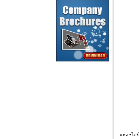
แฟลชไดร์ฟ