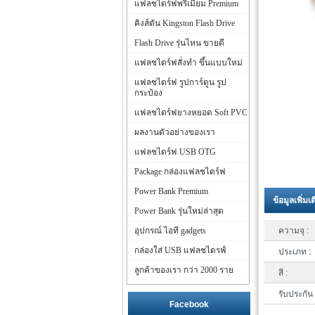
แฟลชไดร์ฟพรีเมี่ยม Premium
คิงส์ตัน Kingston Flash Drive
Flash Drive รุ่นไหน ขายดี
แฟลชไดร์ฟสั่งทำ ขึ้นแบบใหม่
แฟลชไดร์ฟ รูปการ์ตูน รูป
กระป๋อง
แฟลชไดร์ฟยางหยอด Soft PVC
ผลงานตัวอย่างของเรา
แฟลชไดร์ฟ USB OTG
Package กล่องแฟลชไดร์ฟ
Power Bank Premium
ข้อมูลเพิ่มเ
Power Bank รุ่นใหม่ล่าสุด
อุปกรณ์ ไอที gadgets
ความจุ :
กล่องใส่ USB แฟลชไดรฟ์
ประเภท :
ลูกค้าของเรา กว่า 2000 ราย
สี :
รับประกัน 
Facebook