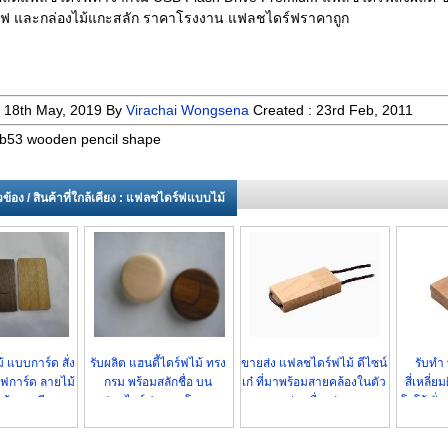
ฟ และกล่องไม้แกะสลัก ราคาโรงงาน แฟลชไดร์ฟราคาถูก
:
18th May, 2019
By
Virachai Wongsena
Created :
23rd Feb, 2011
b53 wooden pencil shape
่ยวข้อง / สินค้าที่ใกล้เคียง : แฟลชไดร์ฟแบบไม้
 แบบการ์ด สั่ง
รับผลิต แฮนดี้ไดร์ฟไม้ ทรง
ขายส่ง แฟลชไดร์ฟไม้ ดีไซน์
รับทำ 
ฟการ์ด ลายไม้
กรม พร้อมสลักชื่อ บน
เก๋ ที่มาพร้อมสายคล้องในตัว
สี่เหลี่
ร้อมสกรีน
แฟลชไดร์ฟ ราคาโรงงาน
หมดห่วงเรื่องฝาหาย
โลโก้ สั