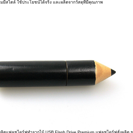
มีสไตล์ ใช้ประโยชน์ได้จริง และผลิตจากวัสดุที่มีคุณภาพ
ผลิตแฟลชไดร์ฟทำจากไม้ USB Flash Drive Premium แฟลชไดร์ฟสั่งผลิต ข