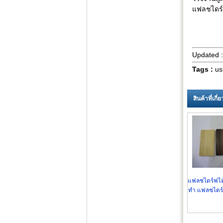
แฟลชไดร์
Updated 
Tags :
us
สินค้าที่เกี
แฟลชไดร์ฟไม้
ทำ แฟลชไดร์
สวยงาม พ