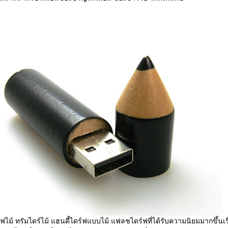
ไม้ ทรัมไดร์ไม้ แฮนดี้ไดร์ฟแบบไม้ แฟลชไดร์ฟที่ได้รับความนิยมมากขึ้นเร