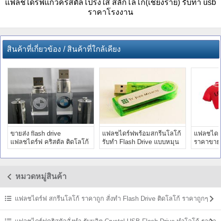
แฟลชไดร์ฟแก้วคริสตัลโปร่งใส สลักโลโก้(เชียงราย) รับทำ usb
ราคาโรงงาน
สินค้าที่เกี่ยวข้อง / สินค้าที่ใกล้เคียง
ขายส่ง flash drive
แฟลชไดร์ฟพร้อมสกรีนโลโก้
แฟลชไดร์
แฟลชไดร์ฟ คริสตัล ติดโลโก้
รับทำ Flash Drive แบบหมุน
ราคาขายส่
BMW สวยงาม คุณภาพดี
ติดโลโก้
Soft PVC
หมวดหมู่สินค้า
แฟลชไดร์ฟ สกรีนโลโก้ ราคาถูก สั่งทำ Flash Drive ติดโลโก้ ราคาถูกๆ