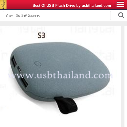
Best Of USB Flash Drive by usbthailand.com