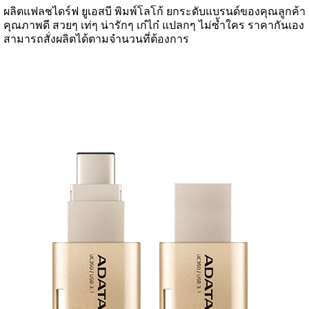
ผลิตแฟลชไดร์ฟ ยูเอสบี พิมพ์โลโก้ ยกระดับแบรนด์ของคุณลูกค้า
คุณภาพดี สวยๆ เท่ๆ น่ารักๆ เก๋ไก๋ แปลกๆ ไม่ซ้ำใคร ราคากันเอง
สามารถสั่งผลิตได้ตามจำนวนที่ต้องการ