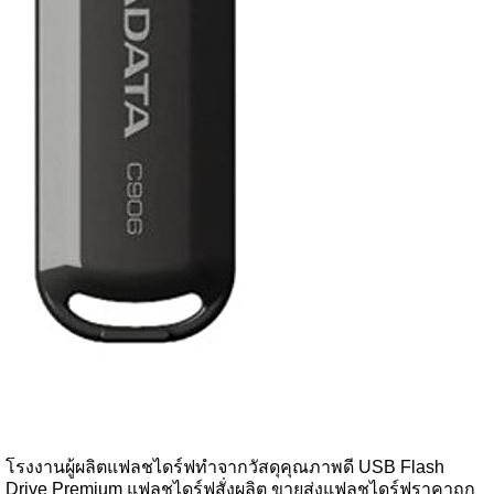
โรงงานผู้ผลิตแฟลชไดร์ฟทำจากวัสดุคุณภาพดี USB Flash
Drive Premium แฟลชไดร์ฟสั่งผลิต ขายส่งแฟลชไดร์ฟราคาถูก