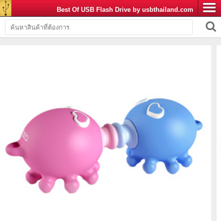
Best Of USB Flash Drive by usbthailand.com