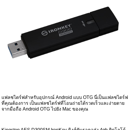
แฟลชไดร์ฟสำหรับอุปกรณ์ Android แบบ OTG นี่เป็นแฟลชไดร์ฟ
ที่คุณต้องการ เป็นแฟลชไดร์ฟที่โอนถ่ายได้รวดเร็วและง่ายดาย
จากมือถือ Android OTG ไปยัง Mac ของคุณ
Kingston AES D300SM IronKey คิงส์ตันราคาส่ง 4gb ติดโลโก้