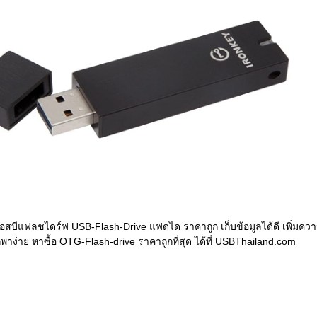
ยูเอสบีแฟลชไดร์ฟ USB-Flash-Drive แฟดได ราคาถูก เก็บข้อมูลได้ดี เพิ่มคว
าง่าย หาซื้อ OTG-Flash-drive ราคาถูกที่สุด ได้ที่ USBThailand.com