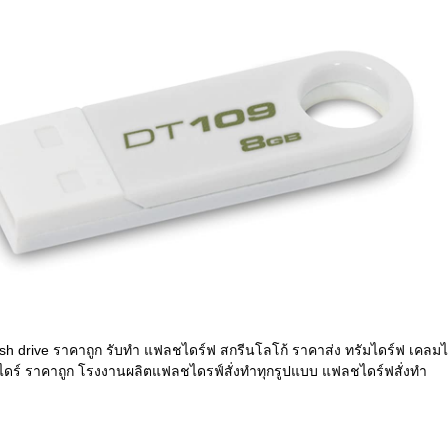
ash drive ราคาถูก รับทำ แฟลชไดร์ฟ สกรีนโลโก้ ราคาส่ง ทรัมไดร์ฟ เคลมได
ไดร์ ราคาถูก โรงงานผลิตแฟลชไดรฟ์สั่งทำทุกรูปแบบ แฟลชไดร์ฟสั่งทำ