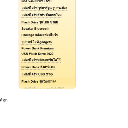
ผลงานตัวอย่างของเรา
แฟลชไดร์ฟ รูปการ์ตูน รูปกระป๋อง
แฟลชไดร์ฟสั่งทำ ขึ้นแบบใหม่
Flash Drive รุ่นไหน ขายดี
Speaker Bluetooth
Package กล่องแฟลชไดร์ฟ
อุปกรณ์ ไอที gadgets
Power Bank Premium
USB Flash Drive 2022
แฟลชไดร์ฟพร้อมสกรีนโลโก้
Power Bank สั่งทำพิเศษ
แฟลชไดร์ฟ USB OTG
Flash Drive รุ่นใหม่ล่าสุด
แฟลชไดร์ฟยางหยอด Soft PVC
แฟลชไดร์ฟ ไอโฟน / iPhone
้ทุก
รับออกแบบแฟลชไดร์ฟ / Logo