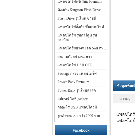
แฟลชไดร์ฟพรีเมี่ยม Premium
คิงส์ตัน Kingston Flash Drive
Flash Drive รุ่นไหน ขายดี
แฟลชไดร์ฟสั่งทำ ขึ้นแบบใหม่
แฟลชไดร์ฟ รูปการ์ตูน รูป
กระป๋อง
แฟลชไดร์ฟยางหยอด Soft PVC
ผลงานตัวอย่างของเรา
แฟลชไดร์ฟ USB OTG
Package กล่องแฟลชไดร์ฟ
Power Bank Premium
ข้อมูลเพิ่มเ
Power Bank รุ่นใหม่ล่าสุด
อุปกรณ์ ไอที gadgets
ความจุ :
กล่องใส่ USB แฟลชไดรฟ์
แฟลชไดร์
ลูกค้าของเรา กว่า 2000 ราย
แฟลชไดร์ฟ
Facebook