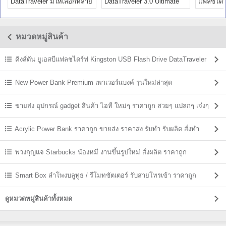
DataTraveler มีให้เลือกหลาย
DataTraveler 3.0 Ultimate
แฟลชไดร์
สี ขายส่ง พร้อมสกรีนโลโก้
(NEW !!!) รุ่น DTU30
ขายส่ง fl
หมวดหมู่สินค้า
คิงส์ตัน ยูเอสบีแฟลชไดร์ฟ Kingston USB Flash Drive DataTraveler
ราคาส่ง
New Power Bank Premium เพาเวอร์แบงค์ รุ่นใหม่ล่าสุด
ขายส่ง อุปกรณ์ gadget สินค้า ไอที ใหม่ๆ ราคาถูก สวยๆ แปลกๆ เจ๋งๆ
Acrylic Power Bank ราคาถูก ขายส่ง ราคาส่ง รับทำ รับผลิต สั่งทำ
พวงกุญแจ Starbucks น้องหมี งานขึ้นรูปใหม่ สั่งผลิต ราคาถูก
Smart Box ลำโพงบลูทูธ / รีโมทชัตเตอร์ รับสายโทรเข้า ราคาถูก
ดูหมวดหมู่สินค้าทั้งหมด