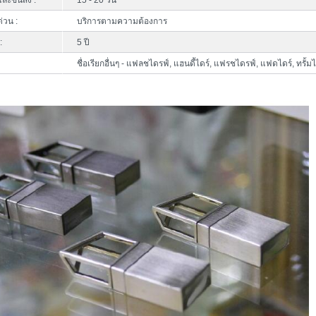
ละขนส่ง :
15 - 20 วัน
ด่วน :
บริการตามความต้องการ
:
5 ปี
ชื่อเรียกอื่นๆ - แฟลชไดรฟ์, แฮนดี้ไดร์, แฟรชไดรฟ์, แฟดไดร์, ทรั้มไ