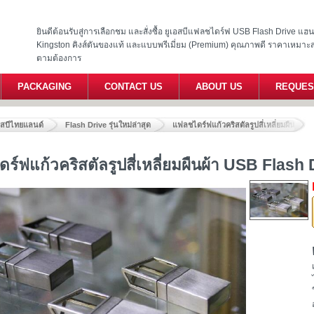
ยินดีต้อนรับสู่การเลือกชม และสั่งซื้อ ยูเอสบีแฟลชไดร์ฟ USB Flash Drive แ
Kingston คิงส์ตันของแท้ และแบบพรีเมี่ยม (Premium) คุณภาพดี ราคาเหมาะ
ตามต้องการ
PACKAGING
CONTACT US
ABOUT US
REQUES
อสบีไทยแลนด์
Flash Drive รุ่นใหม่ล่าสุด
แฟลชไดร์ฟแก้วคริสตัลรูปสี่เหลี่ยมผืนผ้า
ร์ฟแก้วคริสตัลรูปสี่เหลี่ยมผืนผ้า USB Flash