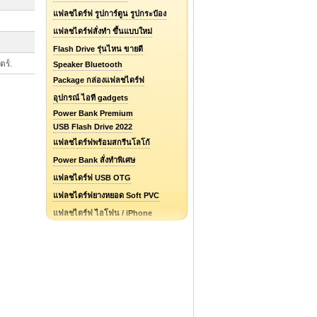
แฟลชไดร์ฟ รูปการ์ตูน รูปกระป๋อง
แฟลชไดร์ฟสั่งทำ ขึ้นแบบใหม่
Flash Drive รุ่นไหน ขายดี
ดร์.
Speaker Bluetooth
Package กล่องแฟลชไดร์ฟ
อุปกรณ์ ไอที gadgets
Power Bank Premium
USB Flash Drive 2022
แฟลชไดร์ฟพร้อมสกรีนโลโก้
Power Bank สั่งทำพิเศษ
แฟลชไดร์ฟ USB OTG
แฟลชไดร์ฟยางหยอด Soft PVC
แฟลชไดร์ฟ ไอโฟน / iPhone
รับออกแบบแฟลชไดร์ฟ / Logo