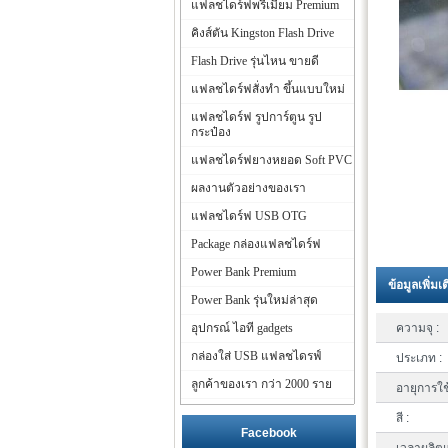
แฟลชไดร์ฟพรีเมี่ยม Premium
คิงส์ตัน Kingston Flash Drive
Flash Drive รุ่นไหน ขายดี
แฟลชไดร์ฟสั่งทำ ขึ้นแบบใหม่
แฟลชไดร์ฟ รูปการ์ตูน รูป
กระป๋อง
แฟลชไดร์ฟยางหยอด Soft PVC
ผลงานตัวอย่างของเรา
แฟลชไดร์ฟ USB OTG
Package กล่องแฟลชไดร์ฟ
Power Bank Premium
ข้อมูลเพิ่มเ
Power Bank รุ่นใหม่ล่าสุด
อุปกรณ์ ไอที gadgets
ความจุ :
กล่องใส่ USB แฟลชไดรฟ์
ประเภท :
ลูกค้าของเรา กว่า 2000 ราย
อายุการใช
สี :
Facebook