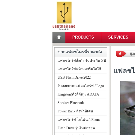
PRODUCTS
SERVICES
ขายแฟลชไดรฟ์ราคาส่ง
ยูเ
แฟลชไดร์ฟสั่งทำ รับประกัน 5 ปี
แฟลชไดร์ฟพร้อมสกรีนโลโก้
แฟลชได
USB Flash Drive 2022
รับออกแบบแฟลชไดร์ฟ / Logo
Kingston(คิงส์ตัน) / ADATA
Speaker Bluetooth
Power Bank สั่งทำพิเศษ
แฟลชไดร์ฟ ไอโฟน / iPhone
Flash Drive รุ่นใหม่ล่าสุด