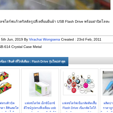
ลชไดร์ฟแก้วคริสตัลรูปสี่เหลี่ยมผืนผ้า USB Flash Drive พร้อมฝาปิดโลหะ
:
5th Jun, 2019
By
Virachai Wongsena
Created :
23rd Feb, 2011
B-614 Crystal Case Metal
่ยวข้อง / สินค้าที่ใกล้เคียง : Flash Drive รุ่นใหม่ล่าสุด
ฟทรงคิวบิค
แฟลชไดร์ฟ เอ็กซ์บ็อกซ์
แฟลชไดร์ฟเข็มกลัดติดเสื้อ
ผลิตป
ตา สีสันสดใส
ดีไซน์รูปทรงสี่เหลี่ยม usb
Flash Drive เข็มกลัดโลโก้
ราคาถู
ด่น ไม่ซ้ำใคร
พลาสติก พร้อมสกรีนโลโก้
สินค้า ของแบรนด์ดัง
ไดรฟ์ พร