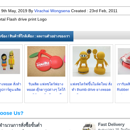
:
9th May, 2019
By
Virachai Wongsena
Created :
23rd Feb, 2011
al Flash drive print Logo
่ยวข้อง / สินค้าที่ใกล้เคียง : ผลงานตัวอย่างของเรา
งหยอด สั่งทำ
รับผลิต แฟลชโดร์ฟยาง
แฟลชไดร์ฟขึ้นโมล์ดใหม่ สั่ง
เรารับผ
ูปการ์ตูน ผลิต
หยอด ตุ๊กตารูปต่างๆ โลโก้
ทำ thumb drive ยางหยอด
Rubber 
 ราคาถูก
บริษัทฯ - สินค้าขายดี
ผลิตตามแบบ ราคาถูก
กล่องอะ
oose Us?
Fast Delivery
จำนวนการสั่งซื้อขั้นต่ำ
ระยะเวลา 15 วันนับ