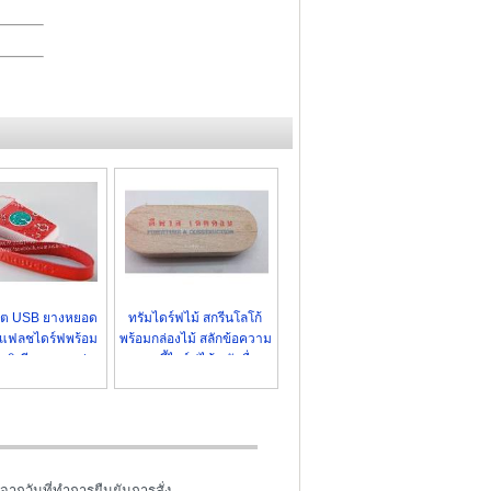
ลิต USB ยางหยอด
ทรัมไดร์ฟไม้ สกรีนโลโก้
แฟลชไดร์ฟพร้อม
พร้อมกล่องไม้ สลักข้อความ
ลูมิเนียม ราคาส่ง
แฮนดี้ไดร์ฟไม้ สลักชื่อ
จากวันที่ทำการยืนยันการสั่ง