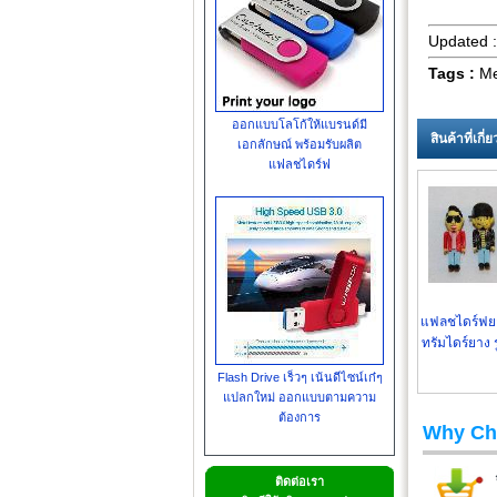
Updated 
Tags :
Met
ออกแบบโลโก้ให้แบรนด์มี
สินค้าที่เกี
เอกลักษณ์ พร้อมรับผลิต
แฟลชไดร์ฟ
แฟลชไดร์ฟยา
ทรัมไดร์ยาง ร
ตามแบบ
Flash Drive เร็วๆ เน้นดีไซน์เก๋ๆ
แปลกใหม่ ออกแบบตามความ
ต้องการ
Why Ch
ติดต่อเรา