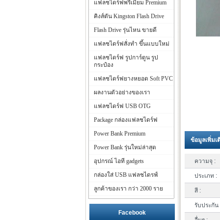
แฟลชไดร์ฟพรีเมี่ยม Premium
คิงส์ตัน Kingston Flash Drive
Flash Drive รุ่นไหน ขายดี
แฟลชไดร์ฟสั่งทำ ขึ้นแบบใหม่
แฟลชไดร์ฟ รูปการ์ตูน รูป
กระป๋อง
แฟลชไดร์ฟยางหยอด Soft PVC
ผลงานตัวอย่างของเรา
แฟลชไดร์ฟ USB OTG
Package กล่องแฟลชไดร์ฟ
Power Bank Premium
ข้อมูลเพิ่มเ
Power Bank รุ่นใหม่ล่าสุด
อุปกรณ์ ไอที gadgets
ความจุ :
กล่องใส่ USB แฟลชไดรฟ์
ประเภท :
ลูกค้าของเรา กว่า 2000 ราย
สี :
รับประกัน 
Facebook