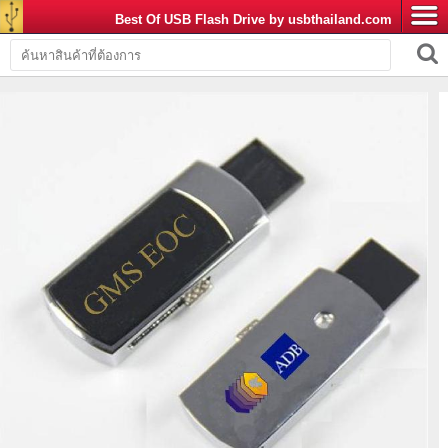
Best Of USB Flash Drive by usbthailand.com