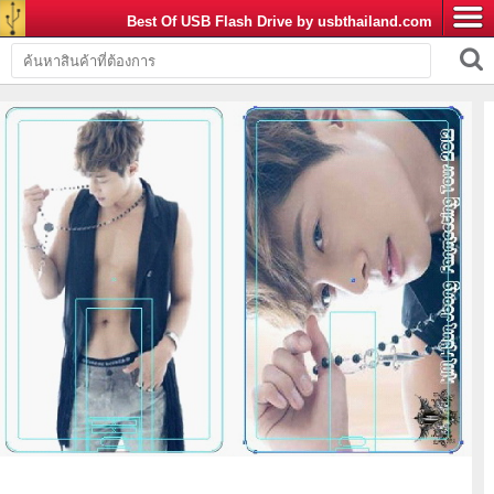
Best Of USB Flash Drive by usbthailand.com