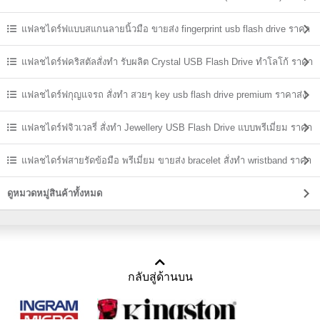
แฟลชไดร์ฟแบบสแกนลายนิ้วมือ ขายส่ง fingerprint usb flash drive ราคา
ถูก
แฟลชไดร์ฟคริสตัลสั่งทำ รับผลิต Crystal USB Flash Drive ทำโลโก้ ราคา
ส่ง
แฟลชไดร์ฟกุญแจรถ สั่งทำ สวยๆ key usb flash drive premium ราคาส่ง
แฟลชไดร์ฟจิวเวลรี่ สั่งทำ Jewellery USB Flash Drive แบบพรีเมี่ยม ราคา
ส่ง
แฟลชไดร์ฟสายรัดข้อมือ พรีเมี่ยม ขายส่ง bracelet สั่งทำ wristband ราคา
ถูก
ดูหมวดหมู่สินค้าทั้งหมด
กลับสู่ด้านบน