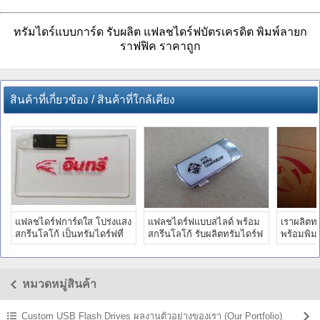
ทรัมไดร์แบบการ์ด รับผลิต แฟลชไดร์ฟบัตรเครดิต พิมพ์ลายก
ราฟฟิค ราคาถูก
สินค้าที่เกี่ยวข้อง / สินค้าที่ใกล้เคียง
แฟลชไดร์ฟการ์ดใส โปร่งแสง
แฟลชไดร์ฟแบบสไลด์ พร้อม
เราผลิตทร
สกรีนโลโก้ เป็นทรัมไดร์ฟที่
สกรีนโลโก้ รับผลิตทรัมไดร์ฟ
พร้อมพิม
บางเบา ผลิตราคาส่ง
พลาสติก ติดโลโก้
ทำ แฟลชไ
หมวดหมู่สินค้า
Custom USB Flash Drives ผลงานตัวอย่างของเรา (Our Portfolio)