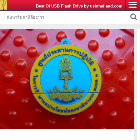
Best Of USB Flash Drive by usbthailand.com