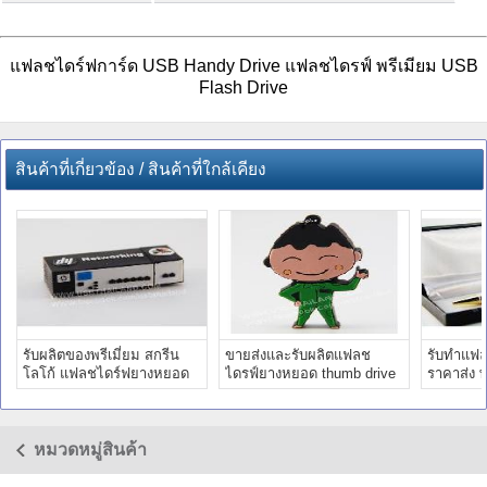
แฟลชไดร์ฟการ์ด USB Handy Drive แฟลชไดรฟ์ พรีเมียม USB
Flash Drive
สินค้าที่เกี่ยวข้อง / สินค้าที่ใกล้เคียง
รับผลิตของพรีเมี่ยม สกรีน
ขายส่งและรับผลิตแฟลช
รับทำแฟ
โลโก้ แฟลชไดร์ฟยางหยอด
ไดรฟ์ยางหยอด thumb drive
ราคาส่ง พ
พร้อมติดโลโก้ KMIT
รูปมาสคอต ราคาถูก
โลโก้ สว
หมวดหมู่สินค้า