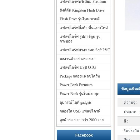
แฟลชไดร์ฟพรีเมี่ยม Premium
คิงส์ตัน Kingston Flash Drive
Flash Drive รุ่นไหน ขายดี
แฟลชไดร์ฟสั่งทำ ขึ้นแบบใหม่
แฟลชไดร์ฟ รูปการ์ตูน รูป
กระป๋อง
แฟลชไดร์ฟยางหยอด Soft PVC
ผลงานตัวอย่างของเรา
แฟลชไดร์ฟ USB OTG
Package กล่องแฟลชไดร์ฟ
Power Bank Premium
ข้อมูลเพิ่มเ
Power Bank รุ่นใหม่ล่าสุด
อุปกรณ์ ไอที gadgets
ความจุ :
กล่องใส่ USB แฟลชไดรฟ์
ประเภท :
ลูกค้าของเรา กว่า 2000 ราย
สี :
รับประกัน 
Facebook