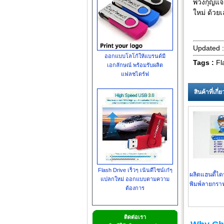
พวงกุญแจ
ใหม่ ด้วย
Updated 
ออกแบบโลโก้ให้แบรนด์มี
Tags :
Fl
เอกลักษณ์ พร้อมรับผลิต
แฟลชไดร์ฟ
สินค้าที่เกี
Flash Drive เร็วๆ เน้นดีไซน์เก๋ๆ
ผลิตแฮนดี้ได
แปลกใหม่ ออกแบบตามความ
พิมพ์ลายกราฟ
ต้องการ
เบาบาง 
ติดต่อเรา