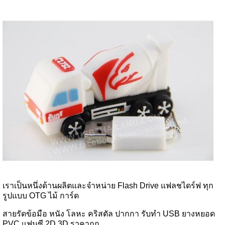
เราเป็นหนึ่งด้านผลิตและจำหน่าย Flash Drive แฟลชไดร์ฟ ทุก
รูปแบบ OTG ไม้ การ์ด
สายรัดข้อมือ หนัง โลหะ คริสตัล ปากกา รับทำ USB ยางหยอด
PVC แฟนซี 2D 3D ราคาถูก