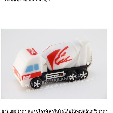
ขาย usb ราคา แฟลชไดรฟ์ สกรีนโลโก้บริษัท(ปูนอินทรี) ราคา