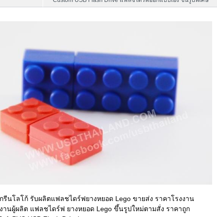
Custom USB Flash Drive แฟลชไดร์ฟออกแบบเอง ขึ้นรูปพิเศษ
บสกรีนโลโก้ รับผลิตแฟลชไดร์ฟยางหยอด Lego ขายส่ง ราคาโรงงาน
งานผู้ผลิต แฟลชไดร์ฟ ยางหยอด Lego ขึ้นรูปใหม่ตามสั่ง ราคาถูก