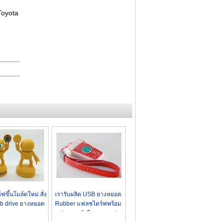
Toyota
ขึ้นโมล์ดใหม่ สั่ง
เรารับผลิต USB ยางหยอด
b drive ยางหยอด
Rubber แฟลชไดร์ฟพร้อม
ามแบบ ราคาถูก
กล่องอะลูมิเนียม ราคาส่ง