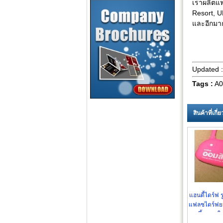
เราผลิตแฟ
Resort, U
และอีกมา
Updated 
Tags :
A08
สินค้าที่เกี
แฮนดี้ไดร์ฟ ร
แฟลชไดร์ฟยา
ขึ้นแบบให