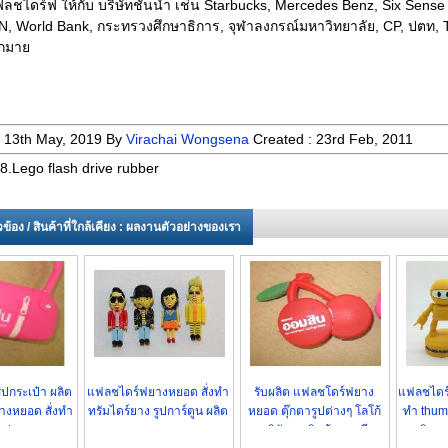
ลชไดร์ฟ ให้กับ บริษัทชั้นนำ เช่น Starbucks, Mercedes Benz, Six Sense
N, World Bank, กระทรวงศึกษาธิการ, จุฬาลงกรณ์มหาวิทยาลัย, CP, ปตท, 
กมาย
:
13th May, 2019
By
Virachai Wongsena
Created :
23rd Feb, 2011
.Lego flash drive rubber
่ยวข้อง / สินค้าที่ใกล้เคียง : ผลงานตัวอย่างของเรา
ูปกระเป๋า ผลิต
แฟลชไดร์ฟยางหยอด สั่งทำ
รับผลิต แฟลชโดร์ฟยาง
แฟลชไดร์ฟ
งหยอด สั่งทำ
ทรัมไดร์ยาง รูปการ์ตูน ผลิต
หยอด ตุ๊กตารูปต่างๆ โลโก้
ทำ thum
ม่ ราคาถูก
ตามแบบ ราคาถูก
บริษัทฯ - สินค้าขายดี
ผลิตต