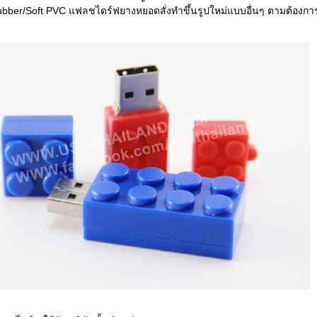
ubber/Soft PVC แฟลชไดร์ฟยางหยอดสั่งทำขึ้นรูปใหม่แบบอื่นๆ ตามต้องก