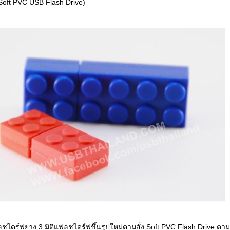
Soft PVC USB Flash Drive)
ชไดร์ฟยาง 3 มิติแฟลชไดร์ฟขึ้นรูปใหม่ตามสั่ง Soft PVC Flash Drive ตาม