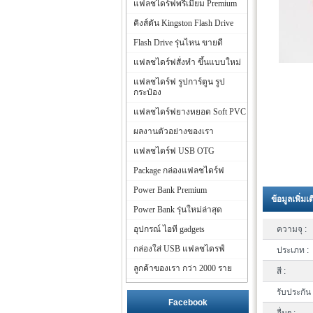
แฟลชไดร์ฟพรีเมี่ยม Premium
คิงส์ตัน Kingston Flash Drive
Flash Drive รุ่นไหน ขายดี
แฟลชไดร์ฟสั่งทำ ขึ้นแบบใหม่
แฟลชไดร์ฟ รูปการ์ตูน รูป
กระป๋อง
แฟลชไดร์ฟยางหยอด Soft PVC
ผลงานตัวอย่างของเรา
แฟลชไดร์ฟ USB OTG
Package กล่องแฟลชไดร์ฟ
Power Bank Premium
ข้อมูลเพิ่มเ
Power Bank รุ่นใหม่ล่าสุด
อุปกรณ์ ไอที gadgets
ความจุ :
กล่องใส่ USB แฟลชไดรฟ์
ประเภท :
ลูกค้าของเรา กว่า 2000 ราย
สี :
รับประกัน 
Facebook