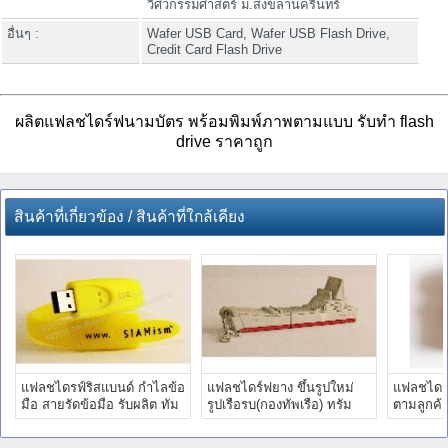
วิศวกรรมศาสตร์ ม.สงขลานครินทร์
อื่นๆ :
Wafer USB Card, Wafer USB Flash Drive,
Credit Card Flash Drive
ผลิตแฟลชไดร์ฟนามบัตร พร้อมพิมพ์ภาพตามแบบ รับทำ flash
drive ราคาถูก
สินค้าที่เกี่ยวข้อง / สินค้าที่ใกล้เคียง
แฟลชไดรฟ์ริสแบนด์ กำไลข้อ
แฟลชไดร์ฟยาง ขึ้นรูปใหม่
แฟลชไดร์
มือ สายรัดข้อมือ รับผลิต ทัม
รูปเรือรบ(กองทัพเรือ) ทรัม
ตามลูกค้
ไดร์ ราคาโรงงาน
ไดร์ฟยางหยอด ราคาส่ง
ไดร์ฟยาง