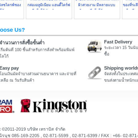
ฟลชไดรฟ์ซอง
กล่องอลูมิเนียม แฮนดี้ไดร์ฟ
ผิวสวยงาม มีหลายแบบ
ของที่ระ
ลโก้ ราคาถูก
สกรีนโลโก้ รับผลิตราคาถูก
พร้อมสกรีนโลโก้ ราคาถูก
ไอเดีย
oose Us?
Fast Delivery
จำนวนการสั่งซื้อขั้นต่ำ
ระยะเวลา 15 วันนับ
เริ่มต้นที่ 100 ชิ้นสำหรับการสั่งทำพร้อมพิมพ์
ซื้อ
โลโก้
Easy pay
Shipping world
โอนเงินมัดจำบางส่วนผ่านธนาคาร และจ่ายที่
จัดส่งทั้งในประเทศ
เหลือ ณ วันรับสินค้า
ขนส่งตามน้ำหนักแล
t ©2011-2019 บริษัท เทราบิส จำกัด
ณณีรนุช 085-169-2205 , 02-871-5599 , 02-871-6399 / FAX : +66- 02-871