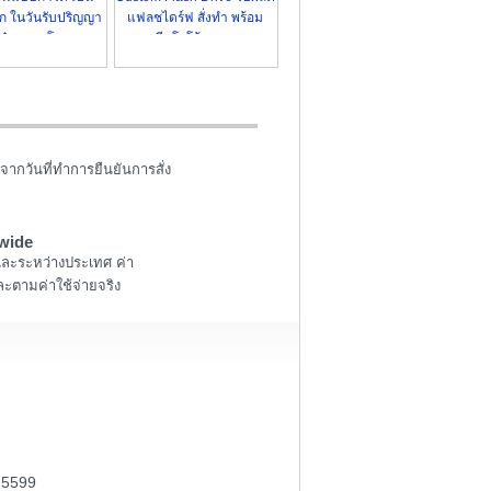
ลึก ในวันรับปริญญา
แฟลชไดร์ฟ สั่งทำ พร้อม
เก๋ๆ ราคาโรงงาน
สกรีนโลโก้ ราคาถูก
จากวันที่ทำการยืนยันการสั่ง
wide
และระหว่างประเทศ ค่า
ะตามค่าใช้จ่ายจริง
-5599