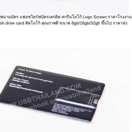
ฟนามบัตร แฟลชไดร์ฟบัตรเครดิต สกรีนโลโก้ Logo Screen ราคาโรงงาน
lash drive card ติดโลโก้ คุณภาพดี ขนาด 8gb/16gb/32gb ขึ้นไป ราคาส่ง