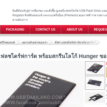
ยินดีต้อนรับสู่การเลือกชม และสั่งซื้อ ยูเอสบีแฟลชไดร์ฟ USB Flash Drive แ
Kingston คิงส์ตันของแท้ และแบบพรีเมี่ยม (Premium) คุณภาพดี ราคาเหมาะ
ตามต้องการ
PACKAGING
CONTACT US
ABOUT US
REQUES
อสบีไทยแลนด์
ผลงานตัวอย่างของเรา
สั่งทำ แฟลชไดร์ฟการ์ด พร้อมสกรีนโลโก้ Hung
 แฟลชไดร์ฟการ์ด พร้อมสกรีนโลโก้ Hunger ของแ