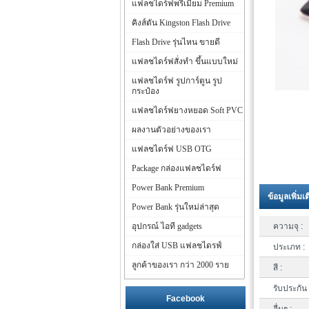
แฟลชไดร์ฟพรีเมี่ยม Premium
คิงส์ตัน Kingston Flash Drive
Flash Drive รุ่นไหน ขายดี
แฟลชไดร์ฟสั่งทำ ขึ้นแบบใหม่
แฟลชไดร์ฟ รูปการ์ตูน รูป
กระป๋อง
แฟลชไดร์ฟยางหยอด Soft PVC
ผลงานตัวอย่างของเรา
แฟลชไดร์ฟ USB OTG
Package กล่องแฟลชไดร์ฟ
Power Bank Premium
ข้อมูลเพิ่มเ
Power Bank รุ่นใหม่ล่าสุด
อุปกรณ์ ไอที gadgets
ความจุ :
กล่องใส่ USB แฟลชไดรฟ์
ประเภท :
ลูกค้าของเรา กว่า 2000 ราย
สี :
รับประกัน 
Facebook