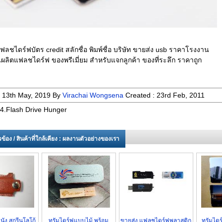
 แฟลชไดร์ฟบัตร credit สลักชื่อ พิมพ์ชื่อ บริษัท ขายส่ง usb ราคาโรงงาน
ผลิตแฟลชไดร์ฟ ของพรีเมี่ยม สำหรับแจกลูกค้า ของที่ระลึก ราคาถูก
:
13th May, 2019
By
Virachai Wongsena
Created :
23rd Feb, 2011
4.Flash Drive Hunger
่ยวข้อง / สินค้าที่ใกล้เคียง : ผลงานตัวอย่างของเรา
นัง สกรีนโลโก้
ทรัมไดร์ฟแบบไม้ พร้อม
ขายส่ง แฟลชไดร์ฟพลาสติก
ทรัมไดร