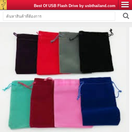
Best Of USB Flash Drive by usbthailand.com