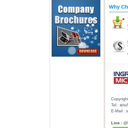
Why Ch
Copyrigh
Tel : คุ
E-Mail :
Line : 