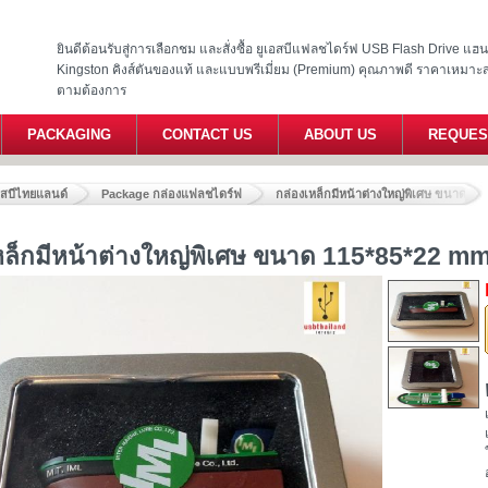
ยินดีต้อนรับสู่การเลือกชม และสั่งซื้อ ยูเอสบีแฟลชไดร์ฟ USB Flash Drive แ
Kingston คิงส์ตันของแท้ และแบบพรีเมี่ยม (Premium) คุณภาพดี ราคาเหมาะ
ตามต้องการ
PACKAGING
CONTACT US
ABOUT US
REQUES
อสบีไทยแลนด์
Package กล่องแฟลชไดร์ฟ
กล่องเหล็กมีหน้าต่างใหญ่พิเศษ ขนาด 1
หล็กมีหน้าต่างใหญ่พิเศษ ขนาด 115*85*22 m