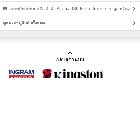
แฟลชไดร์ฟพลาสติก สั่งทำ Plastic USB Flash Drives ราคาถูก พร้อม
สกรีน
ดูหมวดหมู่สินค้าทั้งหมด
กลับสู่ด้านบน
Copyright 2011-2016 บริษัท เทราบิส จำกัด
Tel : คุณณีรนุช 085-169-2205, 02-871-5599, 02-871-6399
/ Fax : 02-871-5599
Mail :
sales@usbthailand.com
,
neeranut@usbthailand.com
,
neeranut09@gmail.com
Line : @UsbThailand