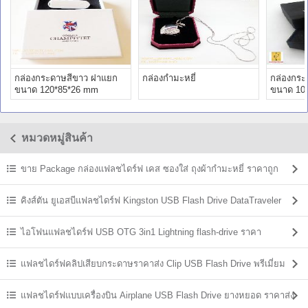
กล่องกระดาษสีขาว ฝาแยก
กล่องกำมะหยี่
กล่องกระ
ขนาด 120*85*26 mm
ขนาด 10
หมวดหมู่สินค้า
ขาย Package กล่องแฟลชไดร์ฟ เคส ซองใส่ ถุงผ้ากำมะหยี่ ราคาถูก
คิงส์ตัน ยูเอสบีแฟลชไดร์ฟ Kingston USB Flash Drive DataTraveler
ราคาส่ง
ไอโฟนแฟลชไดร์ฟ USB OTG 3in1 Lightning flash-drive ราคา
แฟลชไดร์ฟคลิปเสียบกระดาษราคาส่ง Clip USB Flash Drive พรีเมี่ยม
ราคาถูก
แฟลชไดร์ฟแบบเครื่องบิน Airplane USB Flash Drive ยางหยอด ราคาส่ง