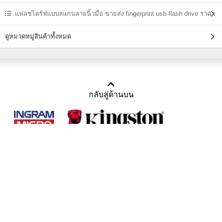
แฟลชไดร์ฟแบบสแกนลายนิ้วมือ ขายส่ง fingerprint usb flash drive ราคา
ถูก
ดูหมวดหมู่สินค้าทั้งหมด
กลับสู่ด้านบน
Copyright 2011-2016 บริษัท เทราบิส จำกัด
Tel : คุณณีรนุช 085-169-2205, 02-871-5599, 02-871-6399
/ Fax : 02-871-5599
Mail :
sales@usbthailand.com
,
neeranut@usbthailand.com
,
neeranut09@gmail.com
Line : @UsbThailand