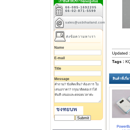
เรายินดีให้บริการคุณอยู่เสมอ
66-085-1692205
66-02-871-5599
sales@usbthailand.com
ส่งข้อความหาเรา
Name
Updated 
E-mail
Tags :
KQ
Title
สินค้าที่เก
Message
PowerB