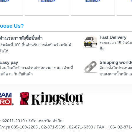
00mAh
10400mAh
8400mAh
oose Us?
Fast Delivery
จำนวนการสั่งซื้อขั้นต่ำ
ระยะเวลา 15 วันนับ
เริ่มต้นที่ 100 ชิ้นสำหรับการสั่งทำพร้อมพิมพ์
ซื้อ
โลโก้
Easy pay
Shipping world
โอนเงินมัดจำบางส่วนผ่านธนาคาร และจ่ายที่
จัดส่งทั้งในประเทศ
เหลือ ณ วันรับสินค้า
ขนส่งตามน้ำหนักแล
t ©2011-2019 บริษัท เทราบิส จำกัด
ณณีรนุช 085-169-2205 , 02-871-5599 , 02-871-6399 / FAX : +66- 02-871