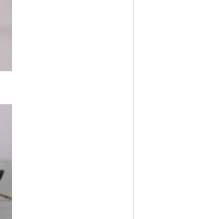
Flash Drive รุ่นใหม่ล่าสุด
แฟลชไดร์ฟยางหยอด Soft PVC
แฟลชไดร์ฟ ไอโฟน / iPhone
รับออกแบบแฟลชไดร์ฟ / Logo