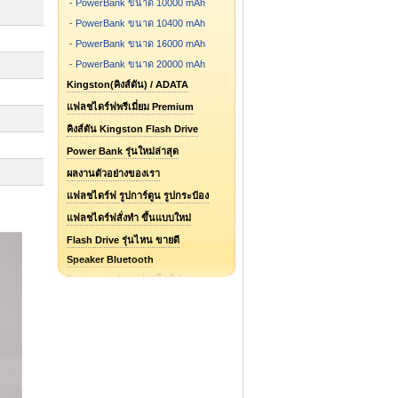
-
PowerBank ขนาด 10000 mAh
-
PowerBank ขนาด 10400 mAh
-
PowerBank ขนาด 16000 mAh
-
PowerBank ขนาด 20000 mAh
Kingston(คิงส์ตัน) / ADATA
แฟลชไดร์ฟพรีเมี่ยม Premium
คิงส์ตัน Kingston Flash Drive
Power Bank รุ่นใหม่ล่าสุด
ผลงานตัวอย่างของเรา
แฟลชไดร์ฟ รูปการ์ตูน รูปกระป๋อง
แฟลชไดร์ฟสั่งทำ ขึ้นแบบใหม่
Flash Drive รุ่นไหน ขายดี
Speaker Bluetooth
Package กล่องแฟลชไดร์ฟ
อุปกรณ์ ไอที gadgets
USB Flash Drive 2022
แฟลชไดร์ฟพร้อมสกรีนโลโก้
Power Bank สั่งทำพิเศษ
แฟลชไดร์ฟ USB OTG