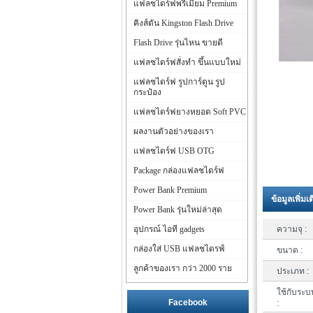
แฟลชไดร์ฟพรีเมี่ยม Premium
คิงส์ตัน Kingston Flash Drive
Flash Drive รุ่นไหน ขายดี
แฟลชไดร์ฟสั่งทำ ขึ้นแบบใหม่
แฟลชไดร์ฟ รูปการ์ตูน รูป
กระป๋อง
แฟลชไดร์ฟยางหยอด Soft PVC
ผลงานตัวอย่างของเรา
แฟลชไดร์ฟ USB OTG
Package กล่องแฟลชไดร์ฟ
Power Bank Premium
ข้อมูลเพิ่มเ
Power Bank รุ่นใหม่ล่าสุด
อุปกรณ์ ไอที gadgets
ความจุ :
กล่องใส่ USB แฟลชไดรฟ์
ขนาด :
ลูกค้าของเรา กว่า 2000 ราย
ประเภท :
ใช้กับระบ
Facebook
: