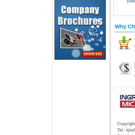
104
Why Ch
Copyrigh
Tel : คุ