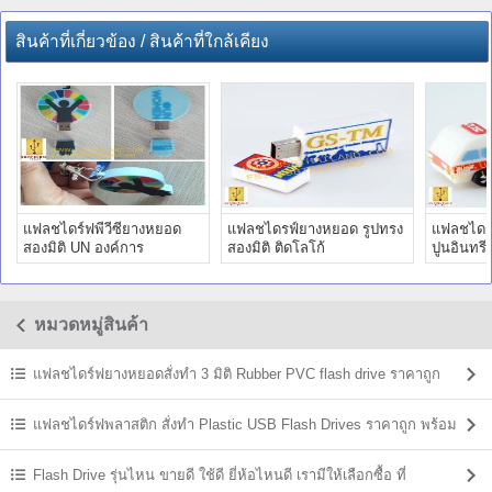
สินค้าที่เกี่ยวข้อง / สินค้าที่ใกล้เคียง
แฟลชไดร์ฟพีวีซียางหยอด
แฟลชไดรฟ์ยางหยอด รูปทรง
แฟลชไดร์
สองมิติ UN องค์การ
สองมิติ ติดโลโก้
ปูนอินทรี
สหประชาชาติ ขายส่ง ราคา
มหาวิทยาลัยนิด้า ราคา
ราคาถูก 
ถูก
โรงงาน
หมวดหมู่สินค้า
แฟลชไดร์ฟยางหยอดสั่งทำ 3 มิติ Rubber PVC flash drive ราคาถูก
แฟลชไดร์ฟพลาสติก สั่งทำ Plastic USB Flash Drives ราคาถูก พร้อม
สกรีน
Flash Drive รุ่นไหน ขายดี ใช้ดี ยี่ห้อไหนดี เรามีให้เลือกซื้อ ที่