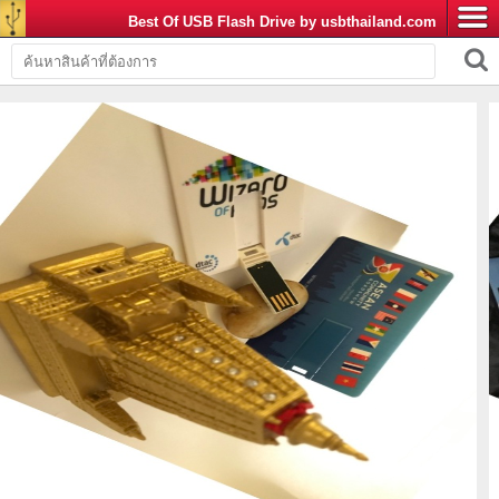
Best Of USB Flash Drive by usbthailand.com