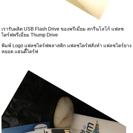
เรารับผลิต USB Flash Drive ของพรีเมี่ยม สกรีนโลโก้ แฟลช
ไดร์ฟพรีเมี่ยม Thump Drive
พิมพ์ Logo แฟลชไดร์ฟพลาสติก แฟลชไดร์ฟสั่งทำ แฟลชไดร์ยาง
หยอด แฮนดี้ไดร์ฟ