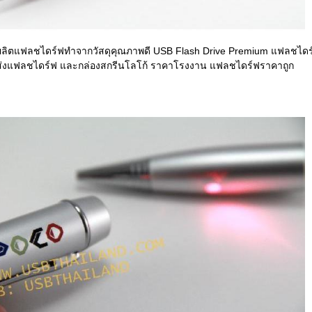
้ผลิตแฟลชไดร์ฟทำจากวัสดุคุณภาพดี USB Flash Drive Premium แฟลชไดร์
ส่งแฟลชไดร์ฟ และกล่องสกรีนโลโก้ ราคาโรงงาน แฟลชไดร์ฟราคาถูก