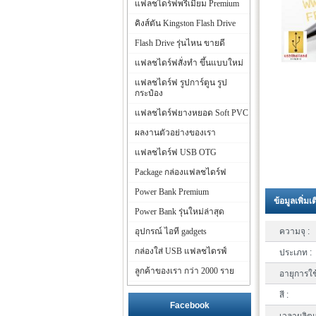
แฟลชไดร์ฟพรีเมี่ยม Premium
คิงส์ตัน Kingston Flash Drive
Flash Drive รุ่นไหน ขายดี
แฟลชไดร์ฟสั่งทำ ขึ้นแบบใหม่
แฟลชไดร์ฟ รูปการ์ตูน รูป
กระป๋อง
แฟลชไดร์ฟยางหยอด Soft PVC
ผลงานตัวอย่างของเรา
แฟลชไดร์ฟ USB OTG
Package กล่องแฟลชไดร์ฟ
Power Bank Premium
ข้อมูลเพิ่มเ
Power Bank รุ่นใหม่ล่าสุด
อุปกรณ์ ไอที gadgets
ความจุ :
กล่องใส่ USB แฟลชไดรฟ์
ประเภท :
ลูกค้าของเรา กว่า 2000 ราย
อายุการใช
สี :
Facebook