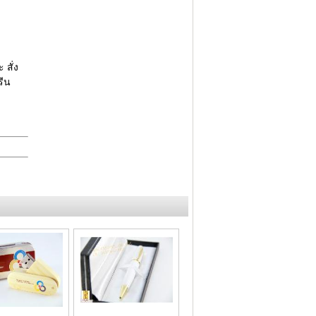
สั่ง
รีน