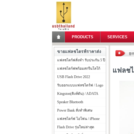
PRODUCTS
SERVICES
ขายแฟลชไดรฟ์ราคาส่ง
ยูเ
แฟลชไดร์ฟสั่งทำ รับประกัน 5 ปี
แฟลชไดร์ฟพร้อมสกรีนโลโก้
แฟลชได
USB Flash Drive 2022
รับออกแบบแฟลชไดร์ฟ / Logo
Kingston(คิงส์ตัน) / ADATA
Speaker Bluetooth
Power Bank สั่งทำพิเศษ
แฟลชไดร์ฟ ไอโฟน / iPhone
Flash Drive รุ่นใหม่ล่าสุด