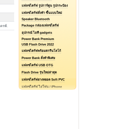
แฟลชไดร์ฟ รูปการ์ตูน รูปกระป๋อง
แฟลชไดร์ฟสั่งทำ ขึ้นแบบใหม่
Speaker Bluetooth
Package กล่องแฟลชไดร์ฟ
ไดรฟ์.
อุปกรณ์ ไอที gadgets
Power Bank Premium
USB Flash Drive 2022
แฟลชไดร์ฟพร้อมสกรีนโลโก้
Power Bank สั่งทำพิเศษ
แฟลชไดร์ฟ USB OTG
Flash Drive รุ่นใหม่ล่าสุด
แฟลชไดร์ฟยางหยอด Soft PVC
แฟลชไดร์ฟ ไอโฟน / iPhone
รับออกแบบแฟลชไดร์ฟ / Logo