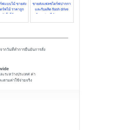
์ฟแบบไม้ ขายส่ง
ขายส่งแฟลชไดร์ฟปากกา
ไดร์ฟไม้ ราคาถูก
และรับผลิต flash drive
 สลักโลโก้ สวยๆ
พร้อมกล่องสีดำ ดูหรูหรา
จากวันที่ทำการยืนยันการสั่ง
wide
และระหว่างประเทศ ค่า
ะตามค่าใช้จ่ายจริง