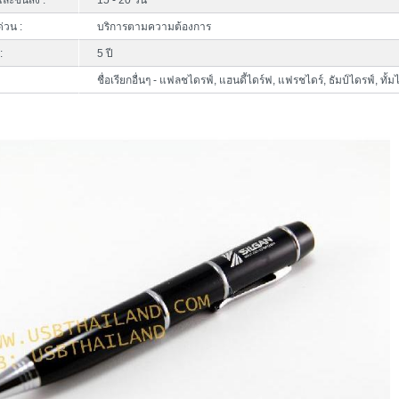
ละขนส่ง :
15 - 20 วัน
ด่วน :
บริการตามความต้องการ
:
5 ปี
ชื่อเรียกอื่นๆ - แฟลชไดรฟ์, แฮนดี้ไดร์ฟ, แฟรชไดร์, ธัมป์ไดรฟ์, ทั้ม