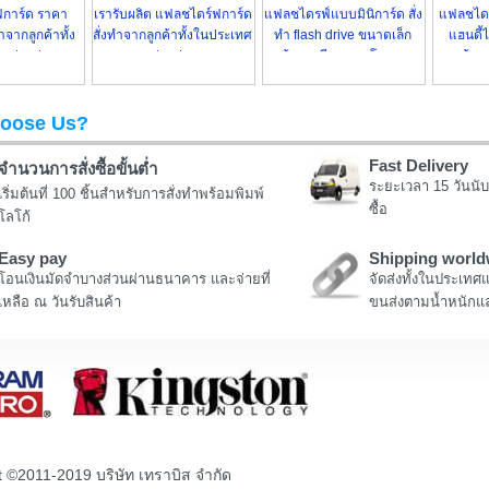
การ์ด ราคา
เรารับผลิต แฟลชไดร์ฟการ์ด
แฟลชไดรฟ์แบบมินิการ์ด สั่ง
แฟลชไดร
ำจากลูกค้าทั้ง
สั่งทำจากลูกค้าทั้งในประเทศ
ทำ flash drive ขนาดเล็ก
แฮนดี้
ะต่างประเทศ
และต่างประเทศ
พร้อมสกรีน ราคาโรงงาน
พร้อม
oose Us?
Fast Delivery
จำนวนการสั่งซื้อขั้นต่ำ
ระยะเวลา 15 วันนับ
เริ่มต้นที่ 100 ชิ้นสำหรับการสั่งทำพร้อมพิมพ์
ซื้อ
โลโก้
Easy pay
Shipping world
โอนเงินมัดจำบางส่วนผ่านธนาคาร และจ่ายที่
จัดส่งทั้งในประเทศ
เหลือ ณ วันรับสินค้า
ขนส่งตามน้ำหนักแล
t ©2011-2019 บริษัท เทราบิส จำกัด