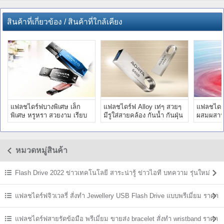
สินค้าที่เกี่ยวข้อง / สินค้าที่ใกล้เคียง
แฟลชไดร์ฟบางพิเศษ เล็ก
แฟลชไดร์ฟ Alloy เท่ๆ สวยๆ
แฟลชไดร์
พิเศษ หรูหรา สวยงาม เรียบ
มีรูใส่สายคล้อง กันน้ำ กันฝุ่น
ผสมผสาน
ง่าย ความจุ 4GB - 32GB
กันกระแทก ราคาถูก
พร้อมฝาค
หมวดหมู่สินค้า
Flash Drive 2022 ข่าวเทคโนโลยี สาระน่ารู้ ข่าวไอที บทความ รุ่นใหม่
ล่าสุด
แฟลชไดร์ฟจิวเวลรี่ สั่งทำ Jewellery USB Flash Drive แบบพรีเมี่ยม ราคา
ส่ง
แฟลชไดร์ฟสายรัดข้อมือ พรีเมี่ยม ขายส่ง bracelet สั่งทำ wristband ราคา