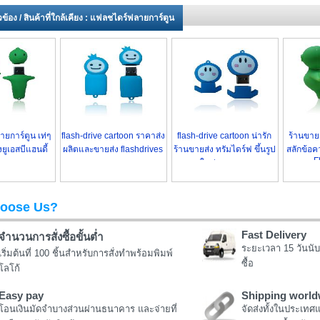
่ยวข้อง / สินค้าที่ใกล้เคียง : แฟลชไดร์ฟลายการ์ตูน
ายการ์ตูน เท่ๆ
flash-drive cartoon ราคาส่ง
flash-drive cartoon น่ารัก
ร้านขาย
ยูเอสบีแฮนดี้
ผลิตและขายส่ง flashdrives
ร้านขายส่ง ทรัมไดร์ฟ ขึ้นรูป
สลักข้อ
F
ตามแบบ
ตามแบบ
ใหม่ตามแบบ
oose Us?
Fast Delivery
จำนวนการสั่งซื้อขั้นต่ำ
ระยะเวลา 15 วันนับ
เริ่มต้นที่ 100 ชิ้นสำหรับการสั่งทำพร้อมพิมพ์
ซื้อ
โลโก้
Easy pay
Shipping world
โอนเงินมัดจำบางส่วนผ่านธนาคาร และจ่ายที่
จัดส่งทั้งในประเทศ