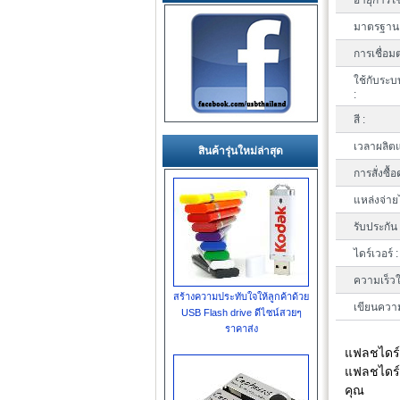
อายุการใช
มาตรฐาน 
การเชื่อมต
ใช้กับระบ
:
สี :
เวลาผลิตแ
สินค้ารุ่นใหม่ล่าสุด
การสั่งซื้อ
แหล่งจ่าย
รับประกัน 
ไดร์เวอร์ :
ความเร็วใ
สร้างความประทับใจให้ลูกค้าด้วย
เขียนความ
USB Flash drive ดีไซน์สวยๆ
ราคาส่ง
แฟลชไดร์ฟ
แฟลชไดร์
คุณ