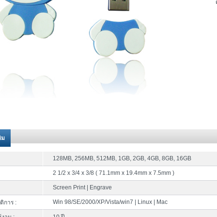
ติม
128MB, 256MB, 512MB, 1GB, 2GB, 4GB, 8GB, 16GB
2 1/2 x 3/4 x 3/8 ( 71.1mm x 19.4mm x 7.5mm )
Screen Print | Engrave
Win 98/SE/2000/XP/Vista/win7 | Linux | Mac
ติการ :