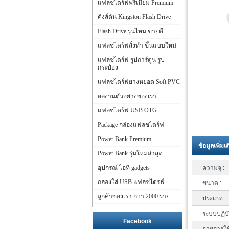
แฟลชไดร์ฟพรีเมี่ยม Premium
คิงส์ตัน Kingston Flash Drive
Flash Drive รุ่นไหน ขายดี
แฟลชไดร์ฟสั่งทำ ขึ้นแบบใหม่
แฟลชไดร์ฟ รูปการ์ตูน รูป
กระป๋อง
แฟลชไดร์ฟยางหยอด Soft PVC
ผลงานตัวอย่างของเรา
แฟลชไดร์ฟ USB OTG
Package กล่องแฟลชไดร์ฟ
Power Bank Premium
ข้อมูลเพิ่มเ
Power Bank รุ่นใหม่ล่าสุด
อุปกรณ์ ไอที gadgets
ความจุ :
กล่องใส่ USB แฟลชไดรฟ์
ขนาด :
ลูกค้าของเรา กว่า 2000 ราย
ประเภท :
ระบบปฏิบั
Facebook