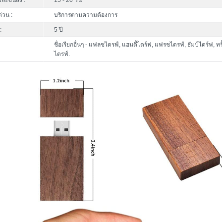
ละขนส่ง :
15 - 20 วัน
ด่วน :
บริการตามความต้องการ
:
5 ปี
ชื่อเรียกอื่นๆ - แฟลชไดรฟ์, แฮนดี้ไดร์ฟ, แฟรชไดรฟ์, ธัมป์ไดร์ฟ, ทรั
ไดรฟ์.