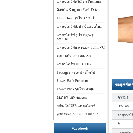
แฟลชไดร์ฟพรีเมี่ยม Premium
คิงส์ตัน Kingston Flash Drive
Flash Drive รุ่นไหน ขายดี
แฟลชไดร์ฟสั่งทำ ขึ้นแบบใหม่
แฟลชไดร์ฟ รูปการ์ตูน รูป
กระป๋อง
แฟลชไดร์ฟยางหยอด Soft PVC
ผลงานตัวอย่างของเรา
แฟลชไดร์ฟ USB OTG
Package กล่องแฟลชไดร์ฟ
Power Bank Premium
ข้อมูลเพิ่มเ
Power Bank รุ่นใหม่ล่าสุด
อุปกรณ์ ไอที gadgets
ความจุ :
กล่องใส่ USB แฟลชไดรฟ์
ประเภท :
ลูกค้าของเรา กว่า 2000 ราย
อายุการใช
สี :
Facebook