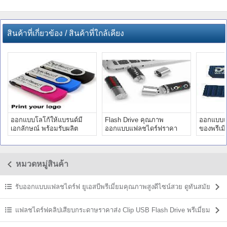
สินค้าที่เกี่ยวข้อง / สินค้าที่ใกล้เคียง
ออกแบบโลโก้ให้แบรนด์มี
Flash Drive คุณภาพ
ออกแบบแ
เอกลักษณ์ พร้อมรับผลิต
ออกแบบแฟลชไดร์ฟราคา
ของพรีเมี
แฟลชไดร์ฟ
โรงงาน โดยมืออาชีพ
ขวัญปีใหม
หมวดหมู่สินค้า
รับออกแบบแฟลชไดร์ฟ ยูเอสบีพรีเมี่ยมคุณภาพสูงดีไซน์สวย ดูทันสมัย
แฟลชไดร์ฟคลิปเสียบกระดาษราคาส่ง Clip USB Flash Drive พรีเมี่ยม