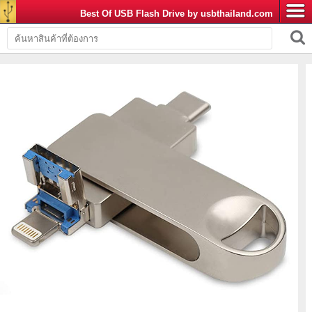
Best Of USB Flash Drive by usbthailand.com