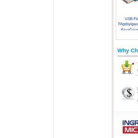
USB-Fla
FAgdsyigao ข
ข้อมูลไอแ
Why Ch