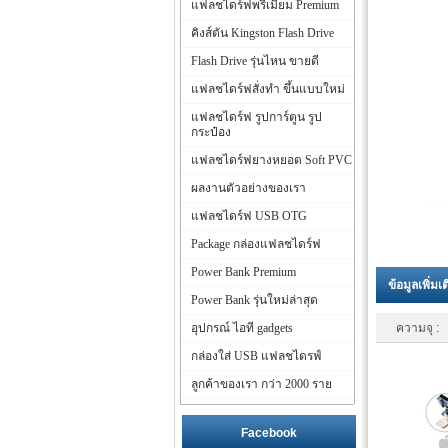
แฟลชไดร์ฟพรีเมี่ยม Premium
คิงส์ตัน Kingston Flash Drive
Flash Drive รุ่นไหน ขายดี
แฟลชไดร์ฟสั่งทำ ขึ้นแบบใหม่
แฟลชไดร์ฟ รูปการ์ตูน รูป
กระป๋อง
แฟลชไดร์ฟยางหยอด Soft PVC
ผลงานตัวอย่างของเรา
แฟลชไดร์ฟ USB OTG
Package กล่องแฟลชไดร์ฟ
Power Bank Premium
ข้อมูลเพิ่มเ
Power Bank รุ่นใหม่ล่าสุด
อุปกรณ์ ไอที gadgets
ความจุ :
กล่องใส่ USB แฟลชไดรฟ์
ลูกค้าของเรา กว่า 2000 ราย
Facebook