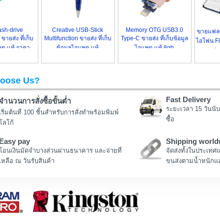
sh-drive
Creative USB-Stick
Memory OTG USB3.0
ขายแฟลช
ายส่ง ที่เก็บ
Multifunction ขายส่ง ที่เก็บ
Type-C ขายส่ง ที่เก็บข้อมูล
ไอโฟน Fl
พด แท้ ราคา
ข้อมูลไอแพด แท้
ไอแพด แท้ 8gb
in
oose Us?
Fast Delivery
จำนวนการสั่งซื้อขั้นต่ำ
ระยะเวลา 15 วันนับ
เริ่มต้นที่ 100 ชิ้นสำหรับการสั่งทำพร้อมพิมพ์
ซื้อ
โลโก้
Easy pay
Shipping world
โอนเงินมัดจำบางส่วนผ่านธนาคาร และจ่ายที่
จัดส่งทั้งในประเทศ
เหลือ ณ วันรับสินค้า
ขนส่งตามน้ำหนักแล