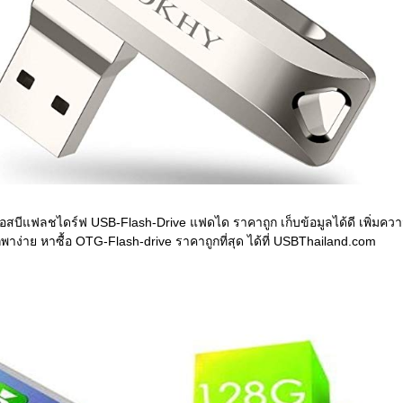
ยูเอสบีแฟลชไดร์ฟ USB-Flash-Drive แฟดได ราคาถูก เก็บข้อมูลได้ดี เพิ่มคว
าง่าย หาซื้อ OTG-Flash-drive ราคาถูกที่สุด ได้ที่ USBThailand.com