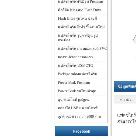
แฟลชไดร์ฟพรีเมี่ยม Premium
คิงส์ตัน Kingston Flash Drive
Flash Drive รุ่นไหน ขายดี
แฟลชไดร์ฟสั่งทำ ขึ้นแบบใหม่
แฟลชไดร์ฟ รูปการ์ตูน รูป
กระป๋อง
แฟลชไดร์ฟยางหยอด Soft PVC
ผลงานตัวอย่างของเรา
แฟลชไดร์ฟ USB OTG
Package กล่องแฟลชไดร์ฟ
Power Bank Premium
ข้อมูลเพิ่มเ
Power Bank รุ่นใหม่ล่าสุด
อุปกรณ์ ไอที gadgets
ความจุ :
กล่องใส่ USB แฟลชไดรฟ์
แฟลชไดร์ฟ
ลูกค้าของเรา กว่า 2000 ราย
สามารถใช
Facebook