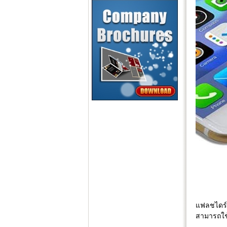
แฟลชไดร์ฟ
สามารถใช