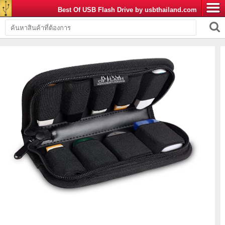
Best Of USB Flash Drive by usbthailand.com