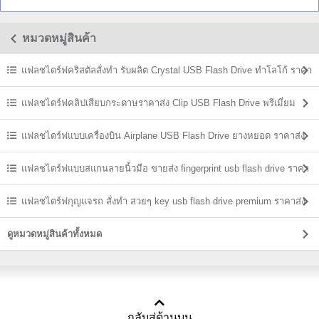
ลิค พร้อมสกรีนโลโก้
drive พร้อมสกรีนโลโก้
บาง พร้อ
หมวดหมู่สินค้า
แฟลชไดร์ฟคริสตัลสั่งทำ รับผลิต Crystal USB Flash Drive ทำโลโก้ ราคา
ส่ง
แฟลชไดร์ฟคลิปเสียบกระดาษราคาส่ง Clip USB Flash Drive พรีเมี่ยม
ราคาถูก
แฟลชไดร์ฟแบบเครื่องบิน Airplane USB Flash Drive ยางหยอด ราคาส่ง
แฟลชไดร์ฟแบบสแกนลายนิ้วมือ ขายส่ง fingerprint usb flash drive ราคา
ถูก
แฟลชไดร์ฟกุญแจรถ สั่งทำ สวยๆ key usb flash drive premium ราคาส่ง
ดูหมวดหมู่สินค้าทั้งหมด
กลับสู่ด้านบน