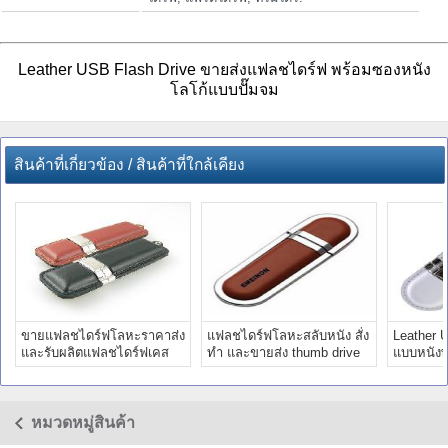
Leather USB Flash Drive ขายส่งแฟลชไดร์ฟ พร้อมซองหนัง
โลโก้แบบปั๊มจม
สินค้าที่เกี่ยวข้อง / สินค้าที่ใกล้เคียง
ขายแฟลชไดร์ฟโลหะราคาส่ง
แฟลชไดร์ฟโลหะสลับหนัง สั่ง
Leather U
และรับผลิตแฟลชไดร์ฟเคส
ทำ และขายส่ง thumb drive
แบบหนังพร
หนัง ดีไซน์หรูหรา
พร้อมสกรีนโลโก้
แฟลชไดร์
หมวดหมู่สินค้า