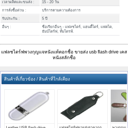
เวลาผลิตและขนส่ง :
15 - 20 วัน
การสั่งซื้อด่วน :
บริการตามความต้องการ
รับประกัน :
5 ปี
อื่นๆ :
ชื่อเรียกอื่นๆ - แฟลชไดร์, แฮนดี้ไดร์, แฟตได,
ธัมบ์ไดร์ฟ, ทั้มไดรฟ์.
แฟลชไดร์ฟพวงกุญแจหนังแท้ตอกชื่อ ขายส่ง usb flash drive เคส
หนังสลักชื่อ
สินค้าที่เกี่ยวข้อง / สินค้าที่ใกล้เคียง
Leather USB flash drive
แฟลชไดร์ฟขายส่งราคาถูก
พวงกุญแ