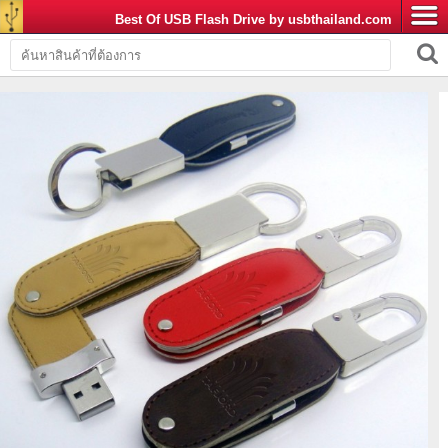
Best Of USB Flash Drive by usbthailand.com