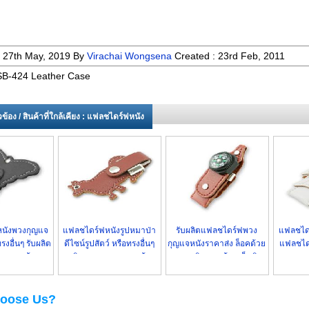
:
27th May, 2019
By
Virachai Wongsena
Created :
23rd Feb, 2011
B-424 Leather Case
่ยวข้อง / สินค้าที่ใกล้เคียง : แฟลชไดร์ฟหนัง
นังพวงกุญแจ
แฟลชไดร์ฟหนังรูปหมาป่า
รับผลิตแฟลชไดร์ฟพวง
แฟลชไดร
ทรงอื่นๆ รับผลิต
ดีไซน์รูปสัตว์ หรือทรงอื่นๆ
กุญแจหนังราคาส่ง ล็อคด้วย
แฟลชไดร
องลูกค้า
ผลิตตามแบบของลูกค้า
กระดุมติด มาพร้อมเข็มทิศ
พวงกุญ
oose Us?