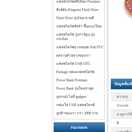
แฟลชไดร์ฟพรีเมี่ยม Premium
คิงส์ตัน Kingston Flash Drive
Flash Drive รุ่นไหน ขายดี
แฟลชไดร์ฟสั่งทำ ขึ้นแบบใหม่
แฟลชไดร์ฟ รูปการ์ตูน รูป
กระป๋อง
แฟลชไดร์ฟยางหยอด Soft PVC
ผลงานตัวอย่างของเรา
แฟลชไดร์ฟ USB OTG
Package กล่องแฟลชไดร์ฟ
Power Bank Premium
ข้อมูลเพิ่มเ
Power Bank รุ่นใหม่ล่าสุด
อุปกรณ์ ไอที gadgets
ความจุ :
กล่องใส่ USB แฟลชไดรฟ์
ประเภท :
ลูกค้าของเรา กว่า 2000 ราย
อายุการใช
สี :
Facebook