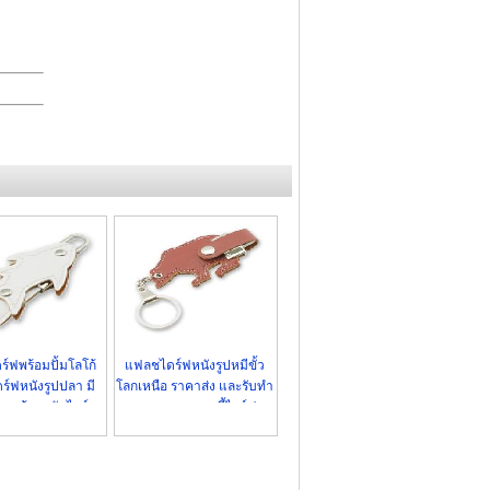
์ฟพร้อมปั้มโลโก้
แฟลชไดร์ฟหนังรูปหมีขั้ว
์ฟหนังรูปปลา มี
โลกเหนือ ราคาส่ง และรับทำ
แจห้อยทรัมไดร์
พวงกุญแจแฮนดี้ไดร์ฟ