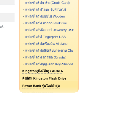
-
แฟลชไดร์ฟการ์ด (Credit-Card)
-
แฟลชไดร์ฟโลหะ รับทำโลโก้
-
แฟลชไดร์ฟแบบไม้ Wooden
-
แฟลชไดร์ฟ ปากกา PenDrive
ดร์.
-
แฟลชไดร์ฟจิวเวลรี่ Jewellery USB
-
แฟลชไดร์ฟ Fingerprint USB
-
แฟลชไดร์ฟเครื่องบิน Airplane
-
แฟลชไดร์ฟคลิปเสียบกระดาษ Clip
-
แฟลชไดร์ฟ คริสตัล (Crystal)
-
แฟลชไดร์ฟกุญแจรถ Key-Shaped
Kingston(คิงส์ตัน) / ADATA
คิงส์ตัน Kingston Flash Drive
Power Bank รุ่นใหม่ล่าสุด
ผลงานตัวอย่างของเรา
แฟลชไดร์ฟ รูปการ์ตูน รูปกระป๋อง
แฟลชไดร์ฟสั่งทำ ขึ้นแบบใหม่
Flash Drive รุ่นไหน ขายดี
Speaker Bluetooth
Package กล่องแฟลชไดร์ฟ