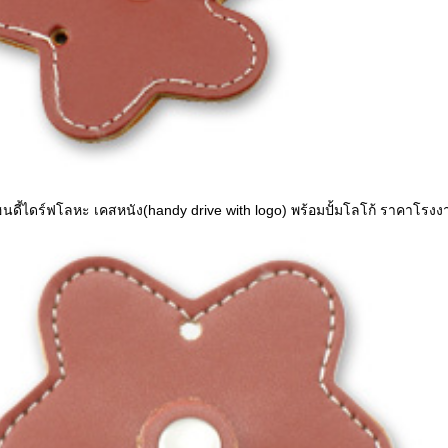
ฮนดี้ไดร์ฟโลหะ เคสหนัง(handy drive with logo) พร้อมปั้มโลโก้ ราคาโรงง