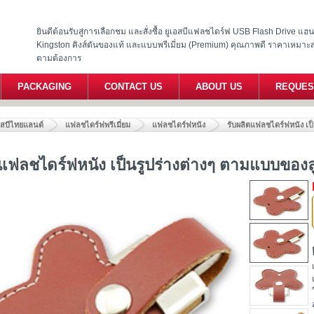
ยินดีต้อนรับสู่การเลือกชม และสั่งซื้อ ยูเอสบีแฟลชไดร์ฟ USB Flash Drive แ
Kingston คิงส์ตันของแท้ และแบบพรีเมี่ยม (Premium) คุณภาพดี ราคาเหมาะ
ตามต้องการ
PACKAGING
CONTACT US
ABOUT US
REQUES
อสบีไทยแลนด์
แฟลชไดร์ฟพรีเมี่ยม
แฟลชไดร์ฟหนัง
รับผลิตแฟลชไดร์ฟหนัง เป็
ตแฟลชไดร์ฟหนัง เป็นรูปร่างต่างๆ ตามแบบของลู