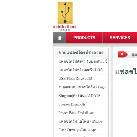
PRODUCTS
SERVICES
ขายแฟลชไดรฟ์ราคาส่ง
ยูเ
แฟลชไดร์ฟสั่งทำ รับประกัน 5 ปี
แฟลชไดร์ฟพร้อมสกรีนโลโก้
แฟลชได
USB Flash Drive 2022
รับออกแบบแฟลชไดร์ฟ / Logo
Kingston(คิงส์ตัน) / ADATA
Speaker Bluetooth
Power Bank สั่งทำพิเศษ
แฟลชไดร์ฟ ไอโฟน / iPhone
Flash Drive รุ่นใหม่ล่าสุด