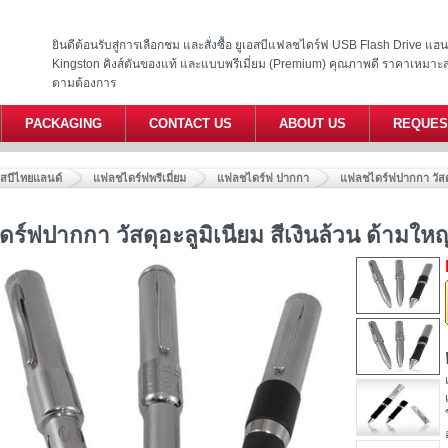
ยินดีต้อนรับสู่การเลือกชม และสั่งซื้อ ยูเอสบีแฟลชไดร์ฟ USB Flash Drive แ
Kingston คิงส์ตันของแท้ และแบบพรีเมี่ยม (Premium) คุณภาพดี ราคาเหมาะ
ตามต้องการ
PACKAGING
CONTACT US
ABOUT US
REQUES
อสบีไทยแลนด์
แฟลชไดร์ฟพรีเมี่ยม
แฟลชไดร์ฟ ปากกา
แฟลชไดร์ฟปากกา วัสดุ
ร์ฟปากกา วัสดุอะลูมิเนียม สีเงินล้วน ด้ามให