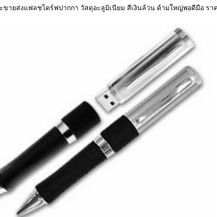
ะขายส่งแฟลชไดร์ฟปากกา วัสดุอะลูมิเนียม สีเงินล้วน ด้ามใหญ่พอดีมือ รา