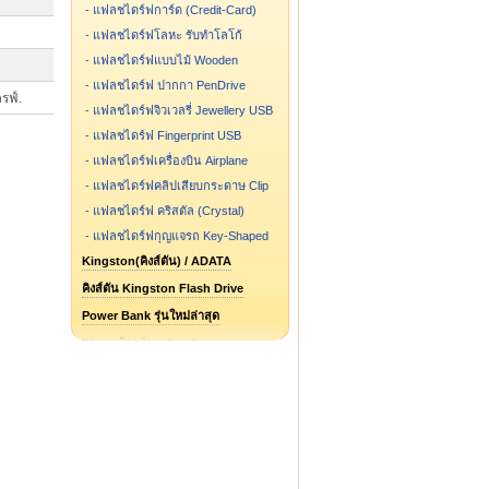
-
แฟลชไดร์ฟการ์ด (Credit-Card)
-
แฟลชไดร์ฟโลหะ รับทำโลโก้
-
แฟลชไดร์ฟแบบไม้ Wooden
-
แฟลชไดร์ฟ ปากกา PenDrive
รฟ์.
-
แฟลชไดร์ฟจิวเวลรี่ Jewellery USB
-
แฟลชไดร์ฟ Fingerprint USB
-
แฟลชไดร์ฟเครื่องบิน Airplane
-
แฟลชไดร์ฟคลิปเสียบกระดาษ Clip
-
แฟลชไดร์ฟ คริสตัล (Crystal)
-
แฟลชไดร์ฟกุญแจรถ Key-Shaped
Kingston(คิงส์ตัน) / ADATA
คิงส์ตัน Kingston Flash Drive
Power Bank รุ่นใหม่ล่าสุด
ผลงานตัวอย่างของเรา
แฟลชไดร์ฟ รูปการ์ตูน รูปกระป๋อง
แฟลชไดร์ฟสั่งทำ ขึ้นแบบใหม่
Flash Drive รุ่นไหน ขายดี
Speaker Bluetooth
Package กล่องแฟลชไดร์ฟ