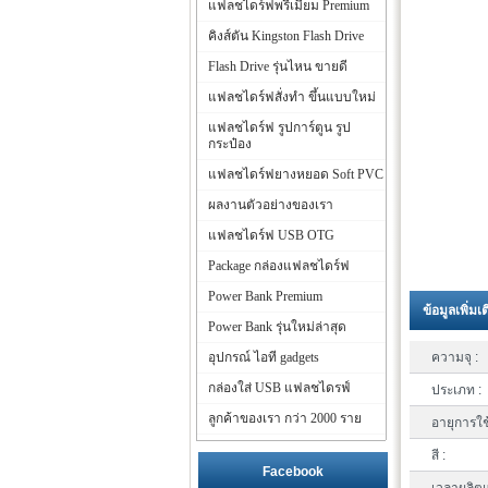
แฟลชไดร์ฟพรีเมี่ยม Premium
คิงส์ตัน Kingston Flash Drive
Flash Drive รุ่นไหน ขายดี
แฟลชไดร์ฟสั่งทำ ขึ้นแบบใหม่
แฟลชไดร์ฟ รูปการ์ตูน รูป
กระป๋อง
แฟลชไดร์ฟยางหยอด Soft PVC
ผลงานตัวอย่างของเรา
แฟลชไดร์ฟ USB OTG
Package กล่องแฟลชไดร์ฟ
Power Bank Premium
ข้อมูลเพิ่มเ
Power Bank รุ่นใหม่ล่าสุด
อุปกรณ์ ไอที gadgets
ความจุ :
กล่องใส่ USB แฟลชไดรฟ์
ประเภท :
ลูกค้าของเรา กว่า 2000 ราย
อายุการใช
สี :
Facebook