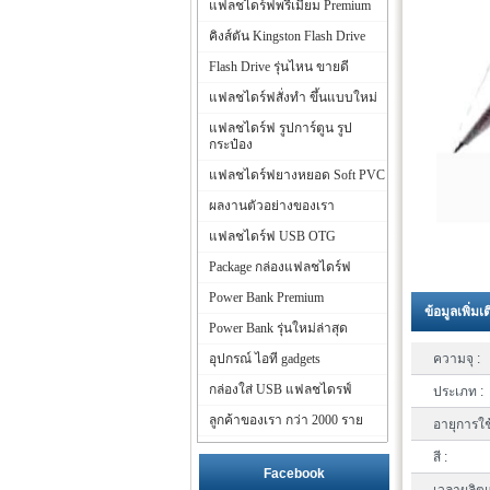
แฟลชไดร์ฟพรีเมี่ยม Premium
คิงส์ตัน Kingston Flash Drive
Flash Drive รุ่นไหน ขายดี
แฟลชไดร์ฟสั่งทำ ขึ้นแบบใหม่
แฟลชไดร์ฟ รูปการ์ตูน รูป
กระป๋อง
แฟลชไดร์ฟยางหยอด Soft PVC
ผลงานตัวอย่างของเรา
แฟลชไดร์ฟ USB OTG
Package กล่องแฟลชไดร์ฟ
Power Bank Premium
ข้อมูลเพิ่มเ
Power Bank รุ่นใหม่ล่าสุด
อุปกรณ์ ไอที gadgets
ความจุ :
กล่องใส่ USB แฟลชไดรฟ์
ประเภท :
ลูกค้าของเรา กว่า 2000 ราย
อายุการใช
สี :
Facebook