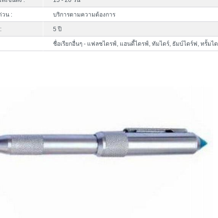
ละขนส่ง :
15 - 20 วัน
ด่วน :
บริการตามความต้องการ
:
5 ปี
ชื่อเรียกอื่นๆ - แฟลชไดรฟ์, แฮนดี้ไดรฟ์, ทัมไดร์, ธัมบ์ไดร์ฟ, ทรั้มไดร