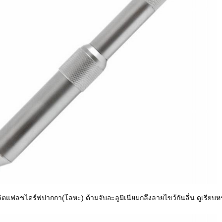
ตแฟลชไดร์ฟปากกา(โลหะ) ด้ามจับอะลูมิเนียมกลึงลายไขว้กันลื่น ดูเรียบห