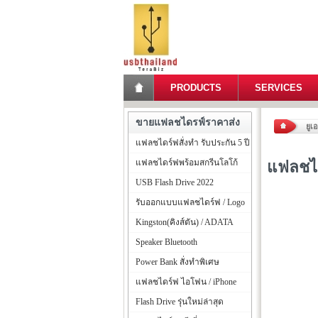
PRODUCTS
SERVICES
ขายแฟลชไดรฟ์ราคาส่ง
ยูเ
แฟลชไดร์ฟสั่งทำ รับประกัน 5 ปี
แฟลชไดร์ฟพร้อมสกรีนโลโก้
แฟลชได
USB Flash Drive 2022
รับออกแบบแฟลชไดร์ฟ / Logo
Kingston(คิงส์ตัน) / ADATA
Speaker Bluetooth
Power Bank สั่งทำพิเศษ
แฟลชไดร์ฟ ไอโฟน / iPhone
Flash Drive รุ่นใหม่ล่าสุด