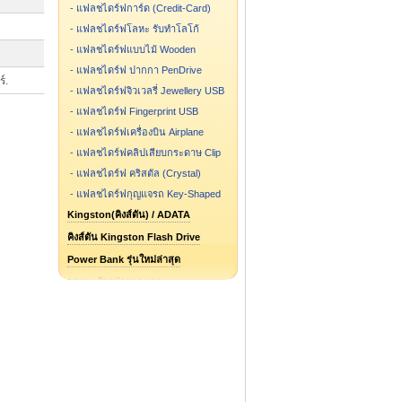
-
แฟลชไดร์ฟการ์ด (Credit-Card)
-
แฟลชไดร์ฟโลหะ รับทำโลโก้
-
แฟลชไดร์ฟแบบไม้ Wooden
-
แฟลชไดร์ฟ ปากกา PenDrive
์.
-
แฟลชไดร์ฟจิวเวลรี่ Jewellery USB
-
แฟลชไดร์ฟ Fingerprint USB
-
แฟลชไดร์ฟเครื่องบิน Airplane
-
แฟลชไดร์ฟคลิปเสียบกระดาษ Clip
-
แฟลชไดร์ฟ คริสตัล (Crystal)
-
แฟลชไดร์ฟกุญแจรถ Key-Shaped
Kingston(คิงส์ตัน) / ADATA
คิงส์ตัน Kingston Flash Drive
Power Bank รุ่นใหม่ล่าสุด
ผลงานตัวอย่างของเรา
แฟลชไดร์ฟ รูปการ์ตูน รูปกระป๋อง
แฟลชไดร์ฟสั่งทำ ขึ้นแบบใหม่
Flash Drive รุ่นไหน ขายดี
Speaker Bluetooth
Package กล่องแฟลชไดร์ฟ