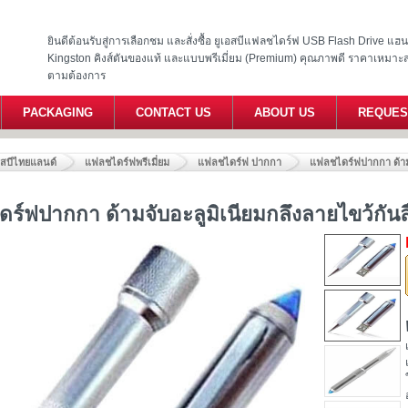
ยินดีต้อนรับสู่การเลือกชม และสั่งซื้อ ยูเอสบีแฟลชไดร์ฟ USB Flash Drive แ
Kingston คิงส์ตันของแท้ และแบบพรีเมี่ยม (Premium) คุณภาพดี ราคาเหมาะ
ตามต้องการ
PACKAGING
CONTACT US
ABOUT US
REQUES
อสบีไทยแลนด์
แฟลชไดร์ฟพรีเมี่ยม
แฟลชไดร์ฟ ปากกา
แฟลชไดร์ฟปากกา ด้ามจ
ร์ฟปากกา ด้ามจับอะลูมิเนียมกลึงลายไขว้กันล