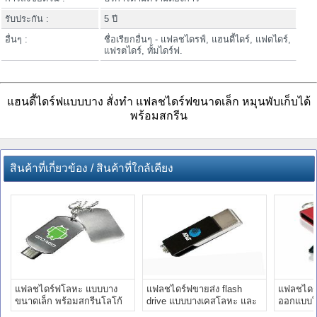
รับประกัน :
5 ปี
อื่นๆ :
ชื่อเรียกอื่นๆ - แฟลชไดรฟ์, แฮนดี้ไดร์, แฟตไดร์,
แฟรตไดร์, ทั้มไดร์ฟ.
แฮนดี้ไดร์ฟแบบบาง สั่งทำ แฟลชไดร์ฟขนาดเล็ก หมุนพับเก็บได้
พร้อมสกรีน
สินค้าที่เกี่ยวข้อง / สินค้าที่ใกล้เคียง
แฟลชไดร์ฟโลหะ แบบบาง
แฟลชไดร์ฟขายส่ง flash
แฟลชไดร
ขนาดเล็ก พร้อมสกรีนโลโก้
drive แบบบางเคสโลหะ และ
ออกแบบให
มีรูสายคล้องพวงกุญแจ
รับทำโลโก้ เก๋ๆ ราคาส่ง
กะทัดรัด 