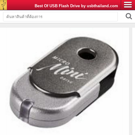
Best Of USB Flash Drive by usbthailand.com