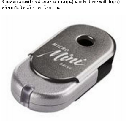
รับผลิต แฮนดี้ไดร์ฟโลหะ แบบหมุน(handy drive with logo)
พร้อมปั้มโลโก้ ราคาโรงงาน