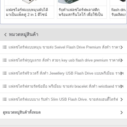
แฟลชไดร์ฟแบบหมุนพับได้
รับทำแฟลชไดร์ฟพลาสติก
flash dri
มาเป็นแพ็คคู่ 2 in 1 ดีไซน์
พร้อมสกรีนโลโก้ เพื่อใช้เป็น
รับผลิตแ
แปลกใหม่ ราคาถูก
ของสัมมนาให้กับลูกค้า
สกรีนโลโ
หมวดหมู่สินค้า
แฟลชไดร์ฟแบบหมุน ขายส่ง Swivel Flash Drive Premium สั่งทำ ราคา
ถูก
แฟลชไดร์ฟกุญแจรถ สั่งทำ สวยๆ key usb flash drive premium ราคาส่ง
แฟลชไดร์ฟจิวเวลรี่ สั่งทำ Jewellery USB Flash Drive แบบพรีเมี่ยม ราคา
ส่ง
แฟลชไดร์ฟสายรัดข้อมือ พรีเมี่ยม ขายส่ง bracelet สั่งทำ wristband ราคา
ถูก
แฟลชไดร์ฟแบบบาง รับทำ Slim USB Flash Drive. ขายส่งแฮนดี้ไดร์ฟ
ราคาถูก
ดูหมวดหมู่สินค้าทั้งหมด