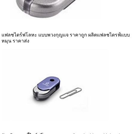
แฟลชไดร์ฟโลหะ แบบพวงกุญแจ ราคาถูก ผลิตแฟลชไดรฟ์แบบ
หมุน ราคาส่ง